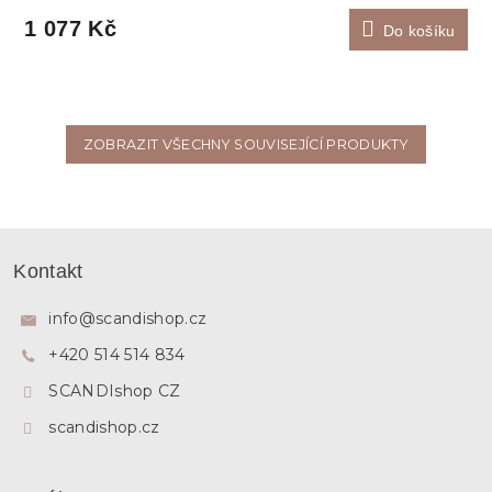
1 077 Kč
Do košíku
ZOBRAZIT VŠECHNY SOUVISEJÍCÍ PRODUKTY
Z
á
Kontakt
p
a
info
@
scandishop.cz
t
+420 514 514 834
í
SCANDIshop CZ
scandishop.cz