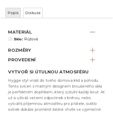
Popis
Diskuze
MATERIÁL
Růžová
Sklo:
ROZMĚRY
PROVEDENÍ
VYTVOŘ SI ÚTULNOU ATMOSFÉRU
Hygge styl vnáší do tvého domova klid a pohodu.
Tento svícen s matným designem broušeného skla
je perfektním doplňkem, který zútulní každý kout. Ať
už si užíváš večerní odpočinek s knihou, nebo
vytváříš příjemnou atmosféru pro přátele, světlo
svíček dokáže proměnit běžné chvíle ve výjimečné.