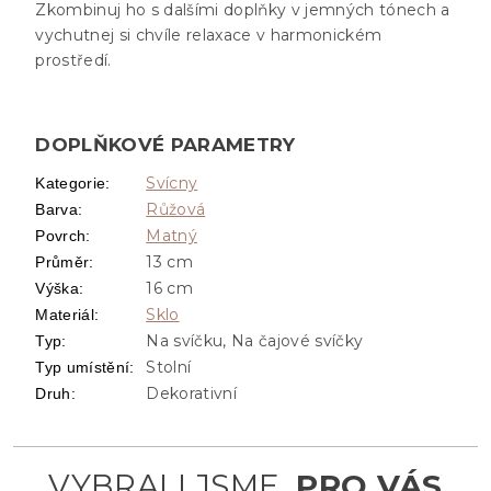
Zkombinuj ho s dalšími doplňky v jemných tónech a
vychutnej si chvíle relaxace v harmonickém
prostředí.
DOPLŇKOVÉ PARAMETRY
Svícny
Kategorie
:
Růžová
Barva
:
Matný
Povrch
:
13 cm
Průměr
:
16 cm
Výška
:
Sklo
Materiál
:
Na svíčku, Na čajové svíčky
Typ
:
Stolní
Typ umístění
:
Dekorativní
Druh
: