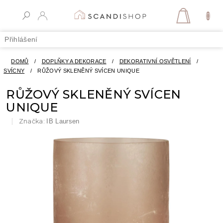
Přejít
na
NÁKUPN
obsah
KOŠÍK
Přihlášení
DOMŮ
/
DOPLŇKY A DEKORACE
/
DEKORATIVNÍ OSVĚTLENÍ
/
SVÍCNY
/
RŮŽOVÝ SKLENĚNÝ SVÍCEN UNIQUE
RŮŽOVÝ SKLENĚNÝ SVÍCEN
UNIQUE
Značka:
IB Laursen