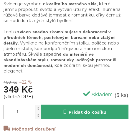
Svícen je vyroben
, které
z kvalitního matného skla
jemně propouští světlo a vytváří útulný efekt. Tlumená
růžová barva dodává jemnost a romantiku, díky čemuž
se hodí do různých stylů bydlení.
Tento
svícen snadno zkombinujete s dekoracemi v
přírodních tónech, pastelovými barvami nebo zlatými
. Vynikne na konferenčním stolku, poličce nebo
detaily
jídelním stole, kde podpoří hřejivou a harmonickou
atmosféru. Skvěle zapadne
do interiérů ve
skandinávském stylu, romanticky laděných prostor či
, kde zdůrazní svou jemnou
moderních domácností
eleganci.
–22 %
450 Kč
349 Kč
Skladem
(5 ks)
Přidat do košíku
Možnosti doručení