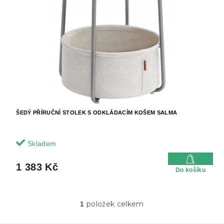
u
p
k
r
t
o
ů
d
u
k
t
ů
ŠEDÝ PŘÍRUČNÍ STOLEK S ODKLÁDACÍM KOŠEM SALMA
Skladem
1 383 Kč
Do košíku
položek celkem
1
O
v