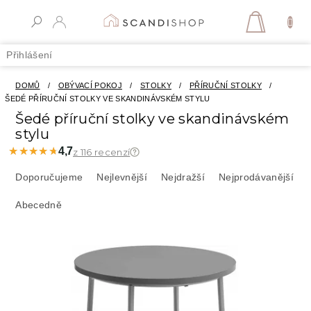
Přejít
na
NÁKUPN
obsah
KOŠÍK
Přihlášení
DOMŮ
/
OBÝVACÍ POKOJ
/
STOLKY
/
PŘÍRUČNÍ STOLKY
/
ŠEDÉ PŘÍRUČNÍ STOLKY VE SKANDINÁVSKÉM STYLU
Šedé příruční stolky ve skandinávském
stylu
★★★★★
★★★★★
4,7
z 116 recenzí
Ř
a
Doporučujeme
Nejlevnější
Nejdražší
Nejprodávanější
z
Abecedně
e
n
í
V
p
ý
r
p
o
i
d
s