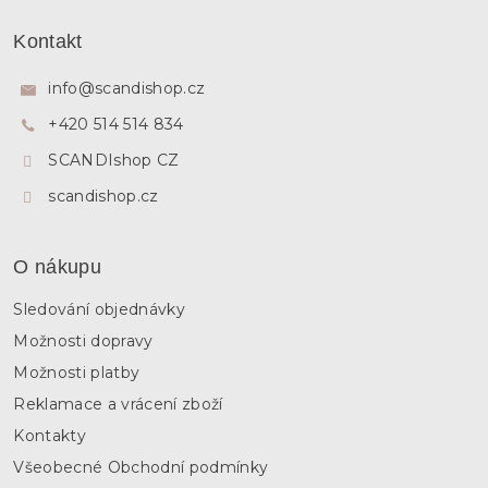
l
Z
á
á
Kontakt
d
p
a
a
c
info
@
scandishop.cz
í
t
p
+420 514 514 834
í
r
SCANDIshop CZ
v
k
scandishop.cz
y
v
ý
p
O nákupu
i
s
Sledování objednávky
u
Možnosti dopravy
Možnosti platby
Reklamace a vrácení zboží
Kontakty
Všeobecné Obchodní podmínky