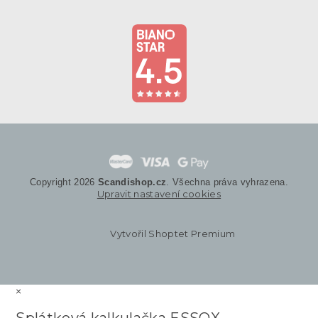
Copyright 2026
Scandishop.cz
. Všechna práva vyhrazena.
Upravit nastavení cookies
Vytvořil Shoptet Premium
×
Splátková kalkulačka ESSOX