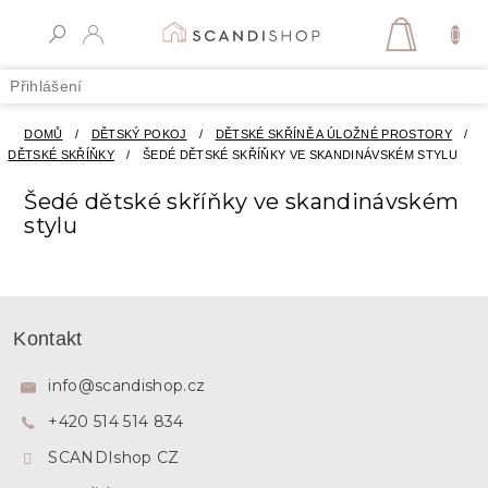
Přejít
na
NÁKUPN
obsah
KOŠÍK
Přihlášení
DOMŮ
/
DĚTSKÝ POKOJ
/
DĚTSKÉ SKŘÍNĚ A ÚLOŽNÉ PROSTORY
/
DĚTSKÉ SKŘÍŇKY
/
ŠEDÉ DĚTSKÉ SKŘÍŇKY VE SKANDINÁVSKÉM STYLU
Šedé dětské skříňky ve skandinávském
stylu
Z
á
Kontakt
p
a
info
@
scandishop.cz
t
+420 514 514 834
í
SCANDIshop CZ