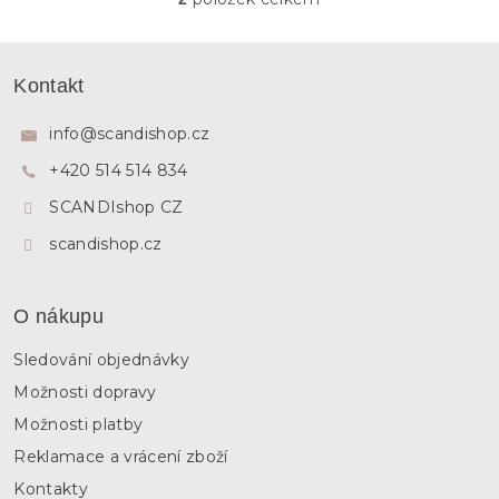
O
v
l
Z
á
á
Kontakt
d
p
a
a
c
info
@
scandishop.cz
í
t
p
+420 514 514 834
í
r
SCANDIshop CZ
v
k
scandishop.cz
y
v
ý
p
O nákupu
i
s
Sledování objednávky
u
Možnosti dopravy
Možnosti platby
Reklamace a vrácení zboží
Kontakty