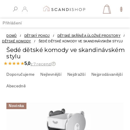
Přejít
na
NÁKUPN
obsah
KOŠÍK
Přihlášení
DOMŮ
/
DĚTSKÝ POKOJ
/
DĚTSKÉ SKŘÍNĚ A ÚLOŽNÉ PROSTORY
/
DĚTSKÉ KOMODY
/
ŠEDÉ DĚTSKÉ KOMODY VE SKANDINÁVSKÉM STYLU
Šedé dětské komody ve skandinávském
stylu
★★★★★
★★★★★
5,0
z 7 recenzí
Ř
a
Doporučujeme
Nejlevnější
Nejdražší
Nejprodávanější
z
Abecedně
e
n
í
V
p
Novinka
ý
r
p
o
i
d
s