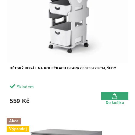
u
p
k
r
t
o
ů
d
u
k
t
ů
DĚTSKÝ REGÁL NA KOLEČKÁCH BEARRY 68X35X29 CM, ŠEDÝ
Skladem
559 Kč
Do košíku
Akce
Výprodej