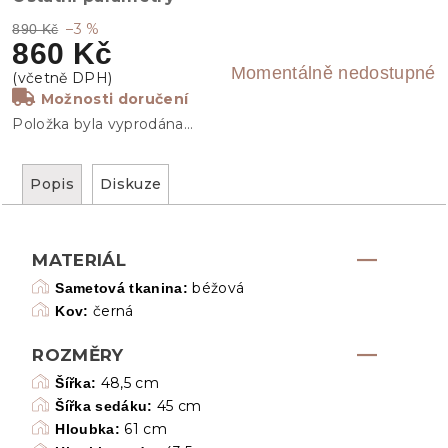
–3 %
890 Kč
860 Kč
Momentálně nedostupné
Možnosti doručení
Položka byla vyprodána…
Popis
Diskuze
MATERIÁL
béžová
Sametová tkanina:
černá
Kov:
ROZMĚRY
48,5 cm
Šířka:
45 cm
Šířka sedáku:
61 cm
Hloubka: