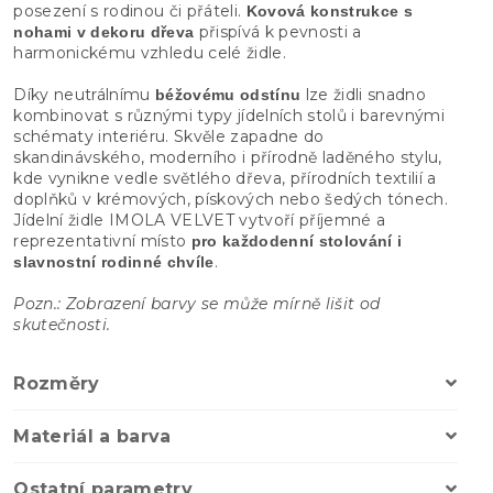
posezení s rodinou či přáteli.
Kovová konstrukce s
přispívá k pevnosti a
nohami v dekoru dřeva
harmonickému vzhledu celé židle.
Díky neutrálnímu
lze židli snadno
béžovému odstínu
kombinovat s různými typy jídelních stolů i barevnými
schématy interiéru. Skvěle zapadne do
skandinávského, moderního i přírodně laděného stylu,
kde vynikne vedle světlého dřeva, přírodních textilií a
doplňků v krémových, pískových nebo šedých tónech.
Jídelní židle IMOLA VELVET vytvoří příjemné a
reprezentativní místo
pro každodenní stolování i
.
slavnostní rodinné chvíle
Pozn.: Zobrazení barvy se může mírně lišit od
skutečnosti.
Rozměry
Materiál a barva
Ostatní parametry