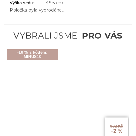
49,5 cm
Výška sedu
:
Položka byla vyprodána…
-10 % s kódem:
MINUS10
932 Kč
–2 %