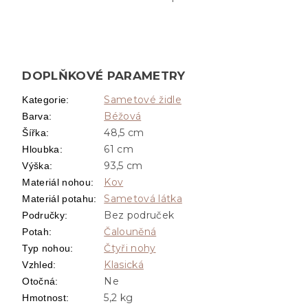
DOPLŇKOVÉ PARAMETRY
Sametové židle
Kategorie
:
Béžová
Barva
:
48,5 cm
Šířka
:
61 cm
Hloubka
:
93,5 cm
Výška
:
Kov
Materiál nohou
:
Sametová látka
Materiál potahu
:
Bez područek
Područky
:
Čalouněná
Potah
:
Čtyři nohy
Typ nohou
:
Klasická
Vzhled
:
Ne
Otočná
:
5,2 kg
Hmotnost
: