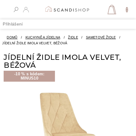
Přejít
na
NÁKUPN
obsah
KOŠÍK
Přihlášení
DOMŮ
/
KUCHYNĚ A JÍDELNA
/
ŽIDLE
/
SAMETOVÉ ŽIDLE
/
JÍDELNÍ ŽIDLE IMOLA VELVET, BÉŽOVÁ
JÍDELNÍ ŽIDLE IMOLA VELVET,
BÉŽOVÁ
-10 % s kódem:
MINUS10