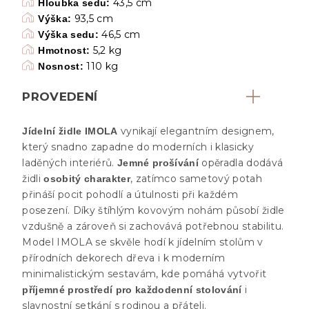
43,5 cm
Hloubka sedu:
93,5 cm
Výška:
46,5 cm
Výška sedu:
5,2 kg
Hmotnost:
110 kg
Nosnost:
PROVEDENÍ
vynikají elegantním designem,
Jídelní židle IMOLA
který snadno zapadne do moderních i klasicky
laděných interiérů.
opěradla dodává
Jemné prošívání
židli
, zatímco sametový potah
osobitý charakter
přináší pocit pohodlí a útulnosti při každém
posezení. Díky štíhlým kovovým nohám působí židle
vzdušně a zároveň si zachovává potřebnou stabilitu.
Model IMOLA se skvěle hodí k jídelním stolům v
přírodních dekorech dřeva i k moderním
minimalistickým sestavám, kde pomáhá vytvořit
i
příjemné prostředí pro každodenní stolování
slavnostní setkání s rodinou a přáteli.