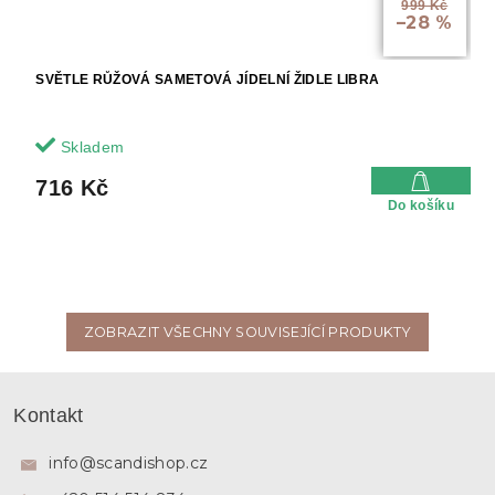
999 Kč
–28 %
SVĚTLE RŮŽOVÁ SAMETOVÁ JÍDELNÍ ŽIDLE LIBRA
Skladem
716 Kč
Do košíku
ZOBRAZIT VŠECHNY SOUVISEJÍCÍ PRODUKTY
Z
á
Kontakt
p
a
info
@
scandishop.cz
t