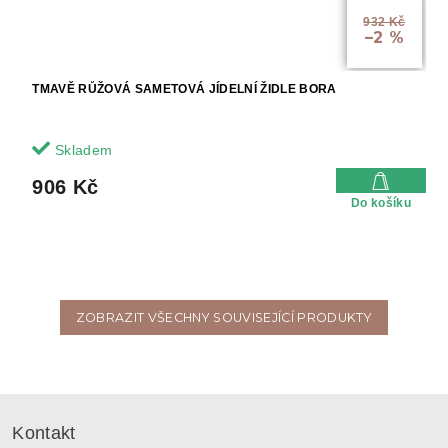
932 Kč
–2 %
TMAVĚ RŮŽOVÁ SAMETOVÁ JÍDELNÍ ŽIDLE BORA
Skladem
906 Kč
Do košíku
ZOBRAZIT VŠECHNY SOUVISEJÍCÍ PRODUKTY
Z
á
Kontakt