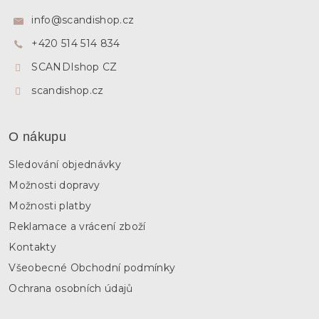
p
a
info
@
scandishop.cz
t
+420 514 514 834
í
SCANDIshop CZ
scandishop.cz
O nákupu
Sledování objednávky
Možnosti dopravy
Možnosti platby
Reklamace a vrácení zboží
Kontakty
Všeobecné Obchodní podmínky
Ochrana osobních údajů