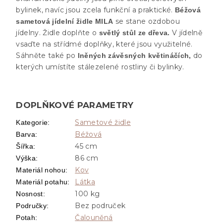
bylinek, navíc jsou zcela funkční a praktické.
Béžová
se stane ozdobou
sametová jídelní židle MILA
jídelny. Židle doplňte o
V jídelně
světlý stůl ze dřeva.
vsaďte na střídmé doplňky, které jsou využitelné.
Sáhněte také po
do
lněných závěsných květináčích,
kterých umístíte stálezelené rostliny či bylinky.
DOPLŇKOVÉ PARAMETRY
Sametové židle
Kategorie
:
Béžová
Barva
:
45 cm
Šířka
:
86 cm
Výška
:
Kov
Materiál nohou
:
Látka
Materiál potahu
:
100 kg
Nosnost
:
Bez područek
Područky
:
Čalouněná
Potah
: