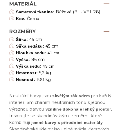
MATERIÁL
Béžová (BLUVEL 28)
Sametová tkanina:
Černá
Kov:
ROZMĚRY
45 cm
Šířka:
45 cm
Šířka sedáku:
Hloubka sedu:
41 cm
86 cm
Výška:
Výška sedu:
49 cm
5,2 kg
Hmotnost:
100 kg
Nosnost:
Neutrální barvy jsou
pro každý
skvělým základem
interiér. Smícháním neutrálních tónů s jednou
výraznou barvou
vznikne dokonale lehký prostor.
Inspirujte se skandinávskými zeměmi, které
kombinují
.
jemné barvy s přírodními materiály
Skandinávské jídelny jsou plné světla, čerstvých