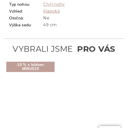
Čtyři nohy
Typ nohou
:
Klasická
Vzhled
:
Ne
Otočná
:
49 cm
Výška sedu
:
-10 % s kódem:
MINUS10