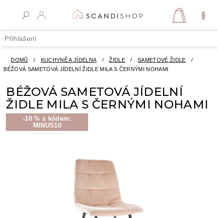
Přejít
na
NÁKUPN
obsah
KOŠÍK
Přihlášení
DOMŮ
/
KUCHYNĚ A JÍDELNA
/
ŽIDLE
/
SAMETOVÉ ŽIDLE
/
BÉŽOVÁ SAMETOVÁ JÍDELNÍ ŽIDLE MILA S ČERNÝMI NOHAMI
BÉŽOVÁ SAMETOVÁ JÍDELNÍ
ŽIDLE MILA S ČERNÝMI NOHAMI
-10 % s kódem:
MINUS10