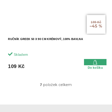
199 Kč
–45 %
RUČNÍK GREEK 50 X 90 CM KRÉMOVÝ, 100% BAVLNA
Skladem
109 Kč
Do košíku
položek celkem
7
O
v
l
á
d
Z
a