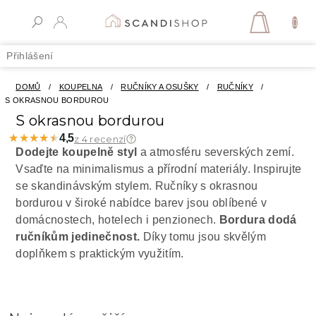
Přejít
na
NÁKUPN
obsah
KOŠÍK
Přihlášení
DOMŮ
/
KOUPELNA
/
RUČNÍKY A OSUŠKY
/
RUČNÍKY
/
S OKRASNOU BORDUROU
S okrasnou bordurou
★★★★★
★★★★★
4,5
z 4 recenzí
Dodejte koupelně styl
a atmosféru severských zemí.
Vsaďte na minimalismus a přírodní materiály. Inspirujte
se skandinávským stylem. Ručníky s okrasnou
bordurou v široké nabídce barev jsou oblíbené v
domácnostech, hotelech i penzionech.
Bordura dodá
ručníkům jedinečnost.
Díky tomu jsou skvělým
doplňkem s praktickým využitím.