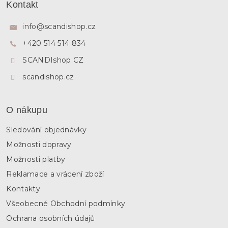
á
c
Kontakt
p
í
p
a
info
@
scandishop.cz
r
t
v
+420 514 514 834
í
k
y
SCANDIshop CZ
v
ý
scandishop.cz
p
i
s
O nákupu
u
Sledování objednávky
Možnosti dopravy
Možnosti platby
Reklamace a vrácení zboží
Kontakty
Všeobecné Obchodní podmínky
Ochrana osobních údajů