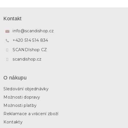
Z
á
Kontakt
p
a
info
@
scandishop.cz
t
+420 514 514 834
í
SCANDIshop CZ
scandishop.cz
O nákupu
Sledování objednávky
Možnosti dopravy
Možnosti platby
Reklamace a vrácení zboží
Kontakty