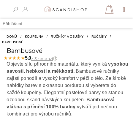
Přejít
na
NÁKUPN
obsah
KOŠÍK
Přihlášení
DOMŮ
/
KOUPELNA
/
RUČNÍKY A OSUŠKY
/
RUČNÍKY
/
BAMBUSOVÉ
Bambusové
★★★★★
★★★★★
5,0
z 3 recenzí
Objevte sílu přírodního materiálu, který vyniká
vysokou
savostí, hebkostí a měkkostí.
Bambusové ručníky
zajistí pohodlí a vysoký komfort v péči o tělo. Ze široké
nabídky barev s okrasnou bordurou si vyberete do
každé koupelny. Elegantní pastelové barvy se stanou
ozdobou skandinávských koupelen.
Bambusová
vlákna s příměsí 100% bavlny
vytváří jedinečnou
kombinaci pro výrobu ručníků.