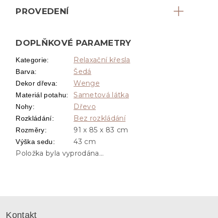
PROVEDENÍ
DOPLŇKOVÉ PARAMETRY
Relaxační křesla
Kategorie
:
Šedá
Barva
:
Wenge
Dekor dřeva
:
Sametová látka
Materiál potahu
:
Dřevo
Nohy
:
Bez rozkládání
Rozkládání
:
91 x 85 x 83 cm
Rozměry
:
43 cm
Výška sedu
:
Položka byla vyprodána…
Z
á
Kontakt