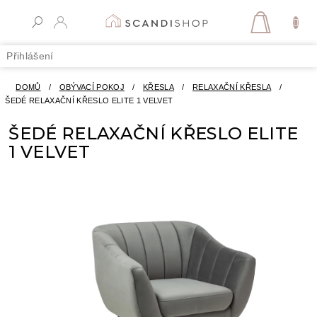
Přejít
na
NÁKUPN
obsah
KOŠÍK
Přihlášení
DOMŮ
/
OBÝVACÍ POKOJ
/
KŘESLA
/
RELAXAČNÍ KŘESLA
/
ŠEDÉ RELAXAČNÍ KŘESLO ELITE 1 VELVET
ŠEDÉ RELAXAČNÍ KŘESLO ELITE
1 VELVET