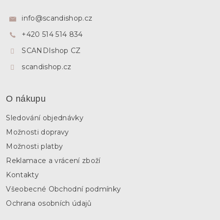
p
a
info
@
scandishop.cz
t
+420 514 514 834
í
SCANDIshop CZ
scandishop.cz
O nákupu
Sledování objednávky
Možnosti dopravy
Možnosti platby
Reklamace a vrácení zboží
Kontakty
Všeobecné Obchodní podmínky
Ochrana osobních údajů