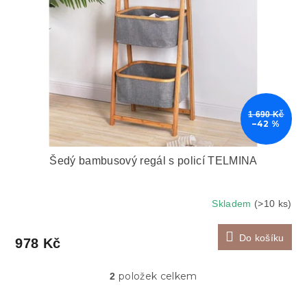
1 690 Kč
–42 %
Šedý bambusový regál s policí TELMINA
Skladem
(>10 ks)
Do košíku
978 Kč
položek celkem
2
O
v
l