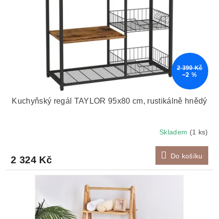
k
r
t
o
ů
d
u
k
t
2 390 Kč
ů
–2 %
Kuchyňský regál TAYLOR 95x80 cm, rustikálně hnědý
Skladem
(1 ks)
Do košíku
2 324 Kč