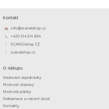
á
d
Z
a
á
c
Kontakt
p
í
p
a
info
@
scandishop.cz
r
t
v
+420 514 514 834
í
k
y
SCANDIshop CZ
v
ý
scandishop.cz
p
i
s
O nákupu
u
Sledování objednávky
Možnosti dopravy
Možnosti platby
Reklamace a vrácení zboží
Kontakty