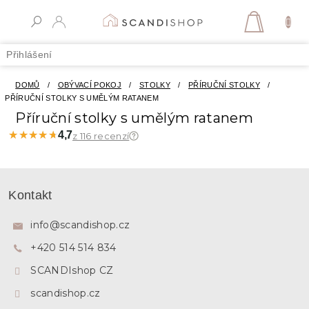
Přejít
na
NÁKUPN
obsah
KOŠÍK
Přihlášení
DOMŮ
/
OBÝVACÍ POKOJ
/
STOLKY
/
PŘÍRUČNÍ STOLKY
/
PŘÍRUČNÍ STOLKY S UMĚLÝM RATANEM
Příruční stolky s umělým ratanem
★★★★★
★★★★★
4,7
z 116 recenzí
Z
á
Kontakt
p
a
info
@
scandishop.cz
t
+420 514 514 834
í
SCANDIshop CZ
scandishop.cz