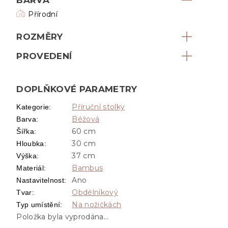
Přírodní
ROZMĚRY
PROVEDENÍ
DOPLŇKOVÉ PARAMETRY
Příruční stolky
Kategorie
:
Béžová
Barva
:
60 cm
Šířka
:
30 cm
Hloubka
:
37 cm
Výška
:
Bambus
Materiál
:
Ano
Nastavitelnost
:
Obdélníkový
Tvar
:
Na nožičkách
Typ umístění
:
Položka byla vyprodána…