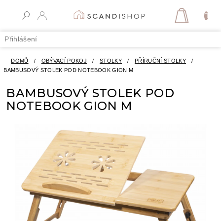
Přejít
na
NÁKUPN
obsah
KOŠÍK
Přihlášení
DOMŮ
/
OBÝVACÍ POKOJ
/
STOLKY
/
PŘÍRUČNÍ STOLKY
/
BAMBUSOVÝ STOLEK POD NOTEBOOK GION M
BAMBUSOVÝ STOLEK POD
NOTEBOOK GION M