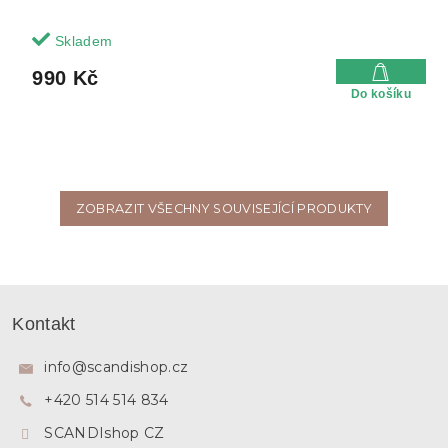
Skladem
990 Kč
Do košíku
ZOBRAZIT VŠECHNY SOUVISEJÍCÍ PRODUKTY
Z
á
Kontakt
p
a
info
@
scandishop.cz
t
+420 514 514 834
í
SCANDIshop CZ