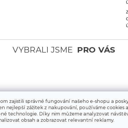
m zajistili správné fungování našeho e-shopu a posky
n nejlepší zážitek z nakupování, používáme cookies 
1 890
né technologie. Díky nim můžeme analyzovat návštěv
Kč
–26
alizovat obsah a zobrazovat relevantní reklamy.
%