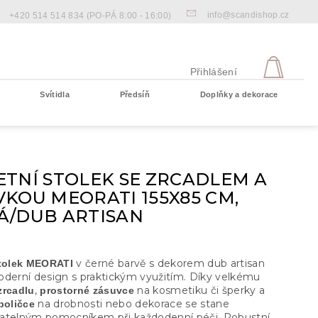
info@scandishop.cz
+420 514 514 834
(PO-PÁ 8:00 - 16:00)
NÁKU
KOŠÍ
Přihlášení
Svítidla
Předsíň
Doplňky a dekorace
Prázdný košík
ETNÍ STOLEK SE ZRCADLEM A
KOU MEORATI 155X85 CM,
Á/DUB ARTISAN
v černé barvě s dekorem dub artisan
stolek MEORATI
oderní design s praktickým využitím. Díky velkému
,
na kosmetiku či šperky a
zrcadlu
prostorné zásuvce
na drobnosti nebo dekorace se stane
poličce
atelným pomocníkem při každodenní péči. Robustní