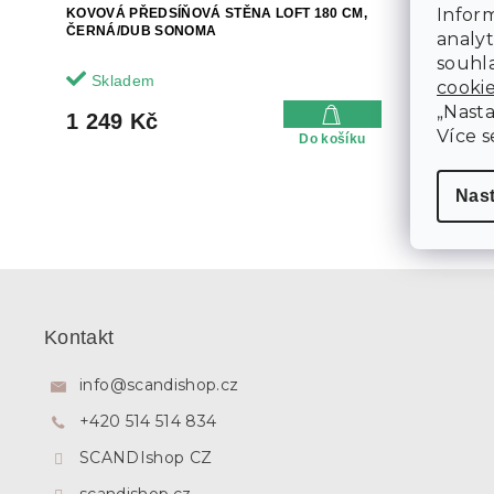
Inform
KOVOVÁ PŘEDSÍŇOVÁ STĚNA LOFT 180 CM,
KOVOVÁ PŘ
ČERNÁ/DUB SONOMA
175 CM, Č
analyt
souhla
Skladem
Sklade
cooki
„Nasta
1 249 Kč
1 386 
Více s
Do košíku
Nas
Z
á
p
Kontakt
a
t
info
@
scandishop.cz
í
+420 514 514 834
SCANDIshop CZ
scandishop.cz