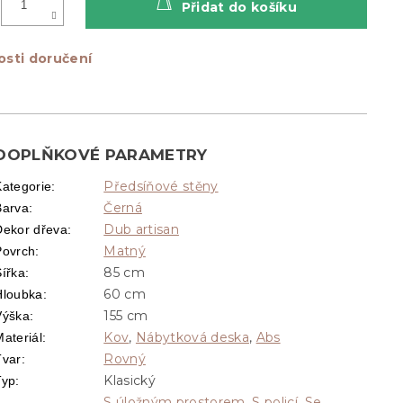
Přidat do košíku
sti doručení
DOPLŇKOVÉ PARAMETRY
Předsíňové stěny
Kategorie
:
Černá
Barva
:
Dub artisan
Dekor dřeva
:
Matný
Povrch
:
85 cm
Šířka
:
60 cm
Hloubka
:
155 cm
Výška
:
Kov
,
Nábytková deska
,
Abs
ateriál
:
Rovný
Tvar
:
Klasický
Typ
:
S úložným prostorem
,
S policí
,
Se