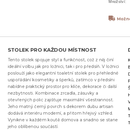
Možno
STOLEK PRO KAŽDOU MÍSTNOST
Tento stolek spojuje styl a funkčnost, což z něj činí
ideální volbu jak pro ložnici, tak i pro předsíň. V ložnici
poslouží jako elegantní toaletní stolek pro přehledné
uspořádání kosmetiky a šperků, zatímco v předsíni
nabídne praktický prostor pro klíče, dekorace či další
nezbytnosti. Kombinace zrcadla, zásuvky a
otevřených polic zajišťuje maximální všestrannost.
Jeho matný černý povrch s dekorem dubu artisan
M
dodává interiéru moderní, a přitom hřejivý vzhled.
Vynikne v každém koutě domova a snadno se stane
jeho oblíbenou součástí.