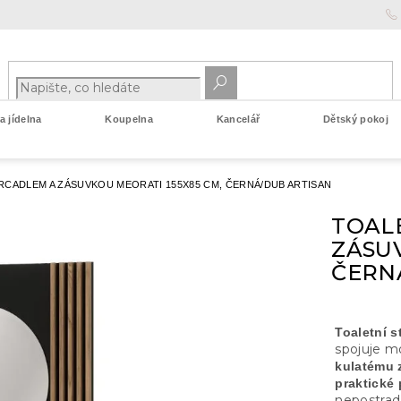
 jídelna
Koupelna
Kancelář
Dětský pokoj
RCADLEM A ZÁSUVKOU MEORATI 155X85 CM, ČERNÁ/DUB ARTISAN
TOAL
ZÁSUV
ČERN
Toaletní 
spojuje m
kulatému 
praktické 
nepostrad