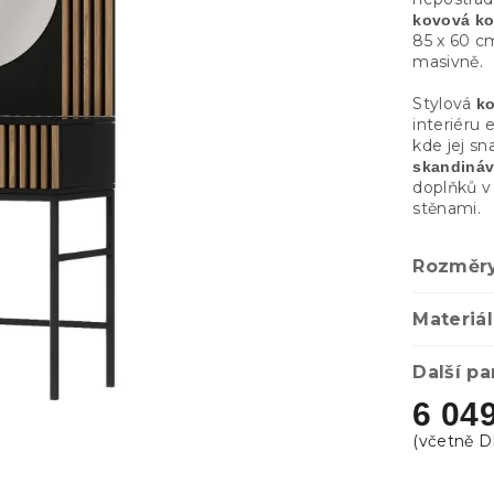
kovová ko
85 x 60 cm
masivně.
Stylová
ko
interiéru 
kde jej s
skandiná
doplňků v 
stěnami.
Rozměr
Materiál
Další p
6 04