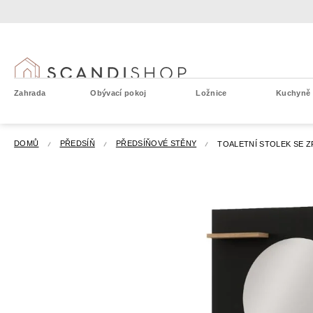
Přejít
na
obsah
Zahrada
Obývací pokoj
Ložnice
Kuchyně a
DOMŮ
PŘEDSÍŇ
PŘEDSÍŇOVÉ STĚNY
TOALETNÍ STOLEK SE Z