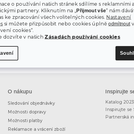
ace o používání našich stránek sdílíme s reklamními 
EDSÍŇOVÁ STĚNA INDUSTRY
TOALETNÍ STOLEK SE ZRCADLE
ERNÁ/DUB SONOMA
ZÁSUVKOU ENTSIAN 85X40CM, 
ickými partnery. Kliknutím na „
“ nám dává
Přijmout vše
ARTISAN
s ke zpracování všech volitelných cookies.
Nastavení
7 dní
m
es
si můžete přizpůsobit nebo cookies úplně
odmítnout
4 359 Kč
vení cookies“.
Kč
e dozvíte v našich
Zásadách používání cookies
Do košíku
tavení
Souhl
O nákupu
Inspirujte s
Katalog 202
Sledování objednávky
Inspirujte s
Možnosti dopravy
Partnerská in
Možnosti platby
Reklamace a vrácení zboží