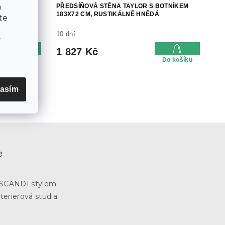
a
M A
PŘEDSÍŇOVÁ STĚNA TAYLOR S BOTNÍKEM
DUB
183X72 CM, RUSTIKÁLNĚ HNĚDÁ
te
10 dní
v
1 827 Kč
Do košíku
Do košíku
asím
e
3
e SCANDI stylem
terierová studia