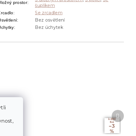
Úložný prostor
:
šuplíkem
Se zrcadlem
Zrcadlo
:
Bez osvětlení
Osvětlení
:
Bez úchytek
Úchytky
:
tli
Další
a
produkt
1 890
nost,
Kč
–3
%