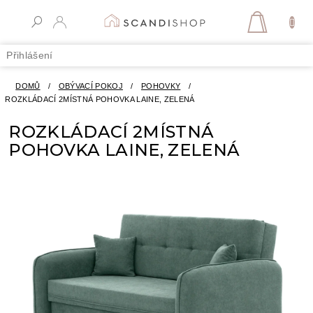
Přejít
na
NÁKUPN
obsah
KOŠÍK
Přihlášení
DOMŮ
/
OBÝVACÍ POKOJ
/
POHOVKY
/
ROZKLÁDACÍ 2MÍSTNÁ POHOVKA LAINE, ZELENÁ
ROZKLÁDACÍ 2MÍSTNÁ
POHOVKA LAINE, ZELENÁ