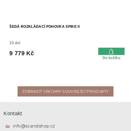
ŠEDÁ ROZKLÁDACÍ POHOVKA SPIKE II
10 dní
9 779 Kč
Do košíku
ZOBRAZIT VŠECHNY SOUVISEJÍCÍ PRODUKTY
Z
á
Kontakt
p
a
info
@
scandishop.cz
t