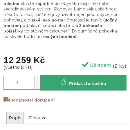
skvěle zapadne do obýváku inspirovaného
odstínu
skandinávským stylem. Pohovka Laine skloubila hned
několik funkcí, můžete ji využívat nejen jako obyčejnou
pohovku, ale
. Součástí je navíc
také jako postel
úložný
pod hlavní sedací plochou a
prostor
2 dekorační
ve stejném čalounění. Dvoumístná pohovka
polštářky
se skvěle hodí i do
malých interiérů.
12 259 Kč
Skladem
(2 ks)
Přidat do košíku
Možnosti doručení
Popis
Diskuze