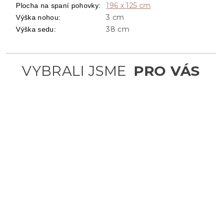
196 x 125 cm
Plocha na spaní pohovky
:
3 cm
Výška nohou
:
38 cm
Výška sedu
: