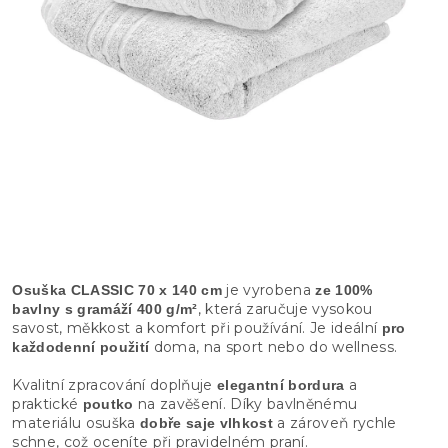
je vyrobena
Osuška CLASSIC 70 x 140 cm
ze 100%
, která zaručuje vysokou
bavlny s gramáží 400 g/m²
savost, měkkost a komfort při používání. Je ideální
pro
doma, na sport nebo do wellness.
každodenní použití
Kvalitní zpracování doplňuje
a
elegantní bordura
praktické
na zavěšení. Díky bavlněnému
poutko
materiálu osuška
a zároveň rychle
dobře saje vlhkost
schne, což oceníte při pravidelném praní.