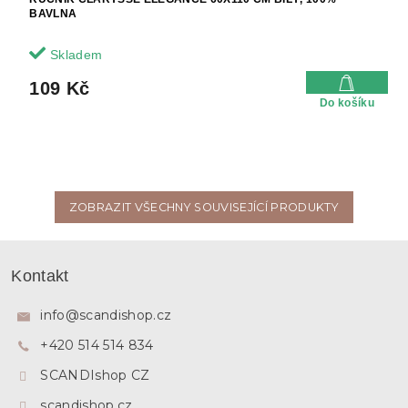
BAVLNA
Skladem
109 Kč
Do košíku
ZOBRAZIT VŠECHNY SOUVISEJÍCÍ PRODUKTY
Z
á
Kontakt
p
a
info
@
scandishop.cz
t
+420 514 514 834
í
SCANDIshop CZ
scandishop.cz