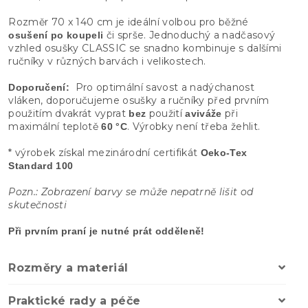
Rozměr 70 x 140 cm je ideální volbou pro běžné
či sprše. Jednoduchý a nadčasový
osušení po koupeli
vzhled osušky CLASSIC se snadno kombinuje s dalšími
ručníky v různých barvách i velikostech.
Pro optimální savost a nadýchanost
Doporučení:
vláken, doporučujeme osušky a ručníky před prvním
použitím dvakrát vyprat
použití
při
bez
aviváže
maximální teplotě
. Výrobky není třeba žehlit.
60 °C
* výrobek získal mezinárodní certifikát
Oeko-Tex
Standard 100
Pozn.: Zobrazení barvy se může nepatrně lišit od
skutečnosti
Při prvním praní je nutné prát odděleně!
Rozměry a materiál
Praktické rady a péče