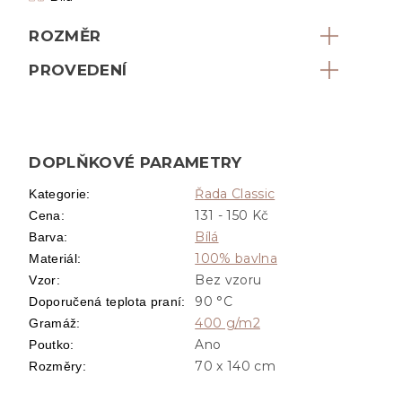
ROZMĚR
PROVEDENÍ
DOPLŇKOVÉ PARAMETRY
Řada Classic
Kategorie
:
131 - 150 Kč
Cena
:
Bílá
Barva
:
100% bavlna
Materiál
:
Bez vzoru
Vzor
:
90 °C
Doporučená teplota praní
:
400 g/m2
Gramáž
:
Ano
Poutko
:
70 x 140 cm
Rozměry
: