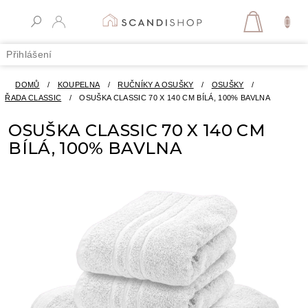
Přejít
na
NÁKUPN
obsah
KOŠÍK
Přihlášení
DOMŮ
/
KOUPELNA
/
RUČNÍKY A OSUŠKY
/
OSUŠKY
/
ŘADA CLASSIC
/
OSUŠKA CLASSIC 70 X 140 CM BÍLÁ, 100% BAVLNA
OSUŠKA CLASSIC 70 X 140 CM
BÍLÁ, 100% BAVLNA