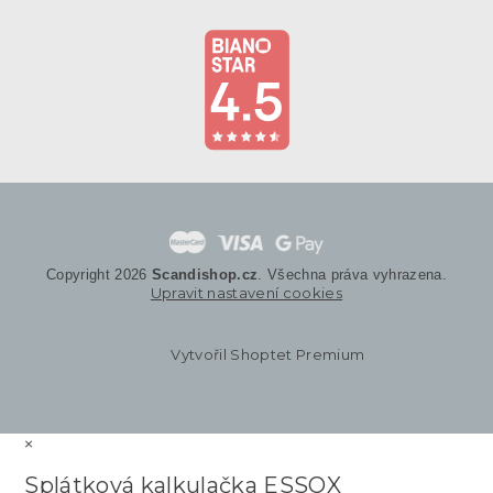
Copyright 2026
Scandishop.cz
. Všechna práva vyhrazena.
Upravit nastavení cookies
Vytvořil Shoptet Premium
×
Splátková kalkulačka ESSOX