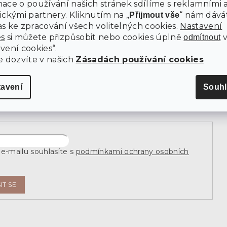
ace o používání našich stránek sdílíme s reklamními 
Kontakty
ickými partnery. Kliknutím na „
“ nám dává
Přijmout vše
Všeobecné Obchodní podmínky
s ke zpracování všech volitelných cookies.
Nastavení
es
si můžete přizpůsobit nebo cookies úplně
odmítnout
Ochrana osobních údajů
vení cookies“.
e dozvíte v našich
Zásadách používání cookies
newsletter
tavení
Souhl
j e-mail a my vám budeme zasílat informace o nových
 na našem e-shopu.
e-mailu souhlasíte s
podmínkami ochrany osobních
IT SE