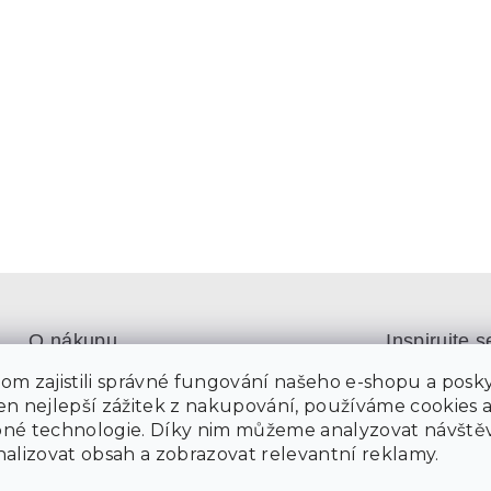
v
k
y
v
ý
p
i
s
u
O nákupu
Inspirujte s
Katalog 202
m zajistili správné fungování našeho e-shopu a posky
Sledování objednávky
n nejlepší zážitek z nakupování, používáme cookies 
Inspirujte s
Možnosti dopravy
né technologie. Díky nim můžeme analyzovat návštěv
Partnerská in
Možnosti platby
alizovat obsah a zobrazovat relevantní reklamy.
Reklamace a vrácení zboží