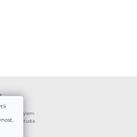
e
3
tli
a
e SCANDI stylem
nost,
terierová studia