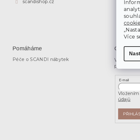
scandishop.cz
Inform
analyt
souhla
cooki
„Nasta
Více s
Pomáháme
Odebírat 
Nas
Péče o SCANDI nábytek
Vložte svů
produktech
E-mail
Vložením 
údajů
PŘIHLÁS