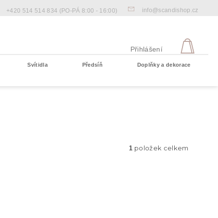
info@scandishop.cz
+420 514 514 834
(PO-PÁ 8:00 - 16:00)
NÁKU
KOŠÍ
Přihlášení
Svítidla
Předsíň
Doplňky a dekorace
Prázdný košík
položek celkem
1