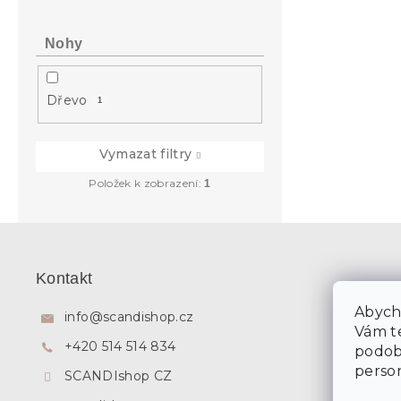
Nohy
Dřevo
1
Vymazat filtry
Položek k zobrazení:
1
Z
á
p
Kontakt
a
t
Abycho
info
@
scandishop.cz
í
Vám te
+420 514 514 834
podob
person
SCANDIshop CZ