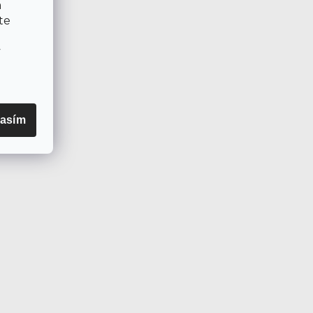
a
te
v
asím