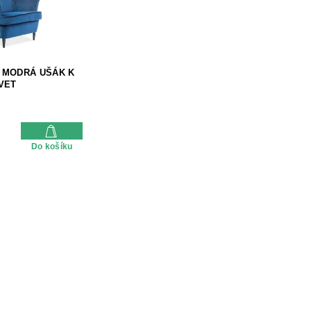
 MODRÁ UŠÁK K
VET
Do košíku
O
v
l
á
d
a
c
í
p
r