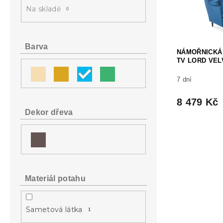
a
s
o
Na skladě
0
n
p
d
e
r
u
l
o
k
d
t
Barva
NÁMOŘNICKÁ
u
ů
TV LORD VEL
k
t
7 dní
ů
8 479 Kč
Dekor dřeva
Materiál potahu
Sametová látka
1