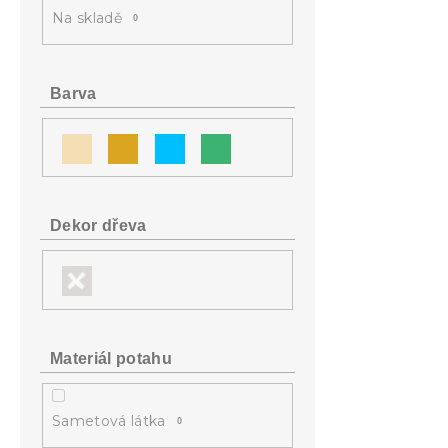
a
Na skladě
0
n
e
l
Barva
Dekor dřeva
Materiál potahu
Sametová látka
0