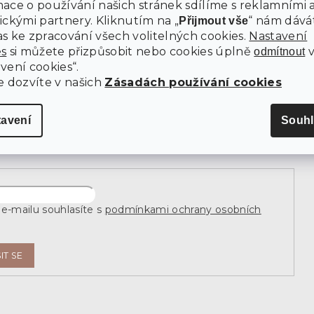
ace o používání našich stránek sdílíme s reklamními 
Kontakty
ickými partnery. Kliknutím na „
“ nám dává
Přijmout vše
Všeobecné Obchodní podmínky
s ke zpracování všech volitelných cookies.
Nastavení
es
si můžete přizpůsobit nebo cookies úplně
odmítnout
Ochrana osobních údajů
vení cookies“.
e dozvíte v našich
Zásadách používání cookies
newsletter
tavení
Souhl
j e-mail a my vám budeme zasílat informace o nových
 na našem e-shopu.
e-mailu souhlasíte s
podmínkami ochrany osobních
IT SE