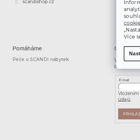
scandishop.cz
Inform
analyt
souhla
cooki
„Nasta
Více s
Pomáháme
Odebírat 
Nas
Péče o SCANDI nábytek
Vložte svů
produktech
E-mail
Vložením 
údajů
PŘIHLÁS