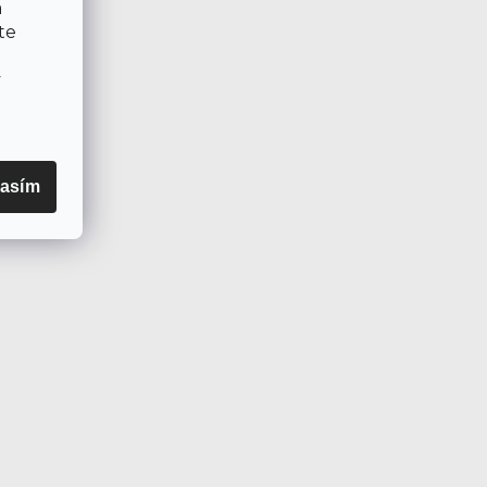
a
te
v
asím