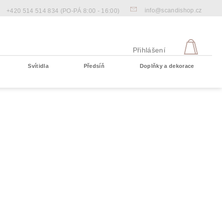
info@scandishop.cz
+420 514 514 834
(PO-PÁ 8:00 - 16:00)
NÁKU
KOŠÍ
Přihlášení
Svítidla
Předsíň
Doplňky a dekorace
Prázdný košík