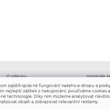
O nákupu
Inspirujte s
Katalog 202
m zajistili správné fungování našeho e-shopu a posky
Sledování objednávky
n nejlepší zážitek z nakupování, používáme cookies 
Inspirujte s
Možnosti dopravy
né technologie. Díky nim můžeme analyzovat návštěv
Partnerská in
Možnosti platby
alizovat obsah a zobrazovat relevantní reklamy.
Reklamace a vrácení zboží