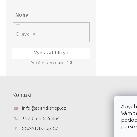
Nohy
Dřevo
0
Vymazat filtry
Položek k zobrazení:
0
Z
á
p
Kontakt
a
t
Abycho
info
@
scandishop.cz
í
Vám te
+420 514 514 834
podob
person
SCANDIshop CZ