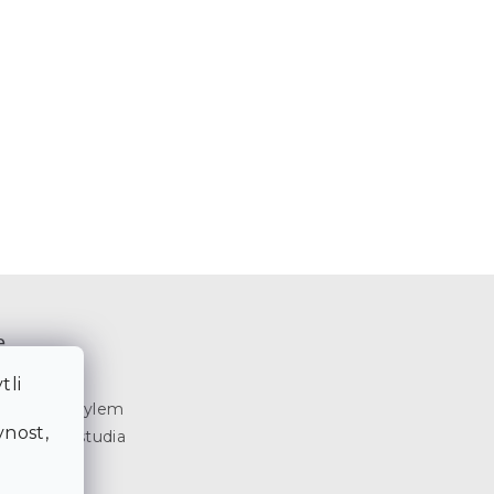
e
3
tli
a
e SCANDI stylem
nost,
terierová studia