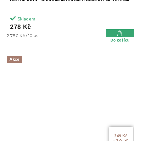
Skladem
278 Kč
Měrná
2 780 Kč / 10 ks
Do košíku
cena:
Akce
349 Kč
–24 %