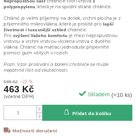
chrániče tvoří vrstva
Nepropustnou část
z
, která je na spodní straně chrániče.
polypropylenu
Chránič je velmi příjemný na dotek, vrchní plocha je z
příjemného mikrovlákna, které je prošité pro
lepší
chrániče.
životnost i luxusnější vzhled
Pro
je mezi nepropustnou
zvýšení Vašeho komfortu
vrstvou a vrchní vrstvou vložena vrstva z dutého
vlákna. Chránič na matraci jednoduše připevníte
pomocí gum všitých v rozích.
Pozn. Vzor prošívání a balení chrániče se může
nepatrně lišit od skutečnosti.
–22 %
599 Kč
463 Kč
Skladem
(>10 ks)
Přidat do košíku
Možnosti doručení