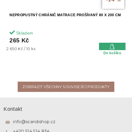
NEPROPUSTNÝ CHRÁNIČ MATRACE PROŠÍVANÝ 80 X 200 CM
Skladem
265 Kč
Měrná
2 650 Kč / 10 ks
Do košíku
cena:
ZOBRAZIT VŠECHNY SOUVISEJÍCÍ PRODUKTY
Z
á
Kontakt
p
a
info
@
scandishop.cz
t
+420 514 514 834