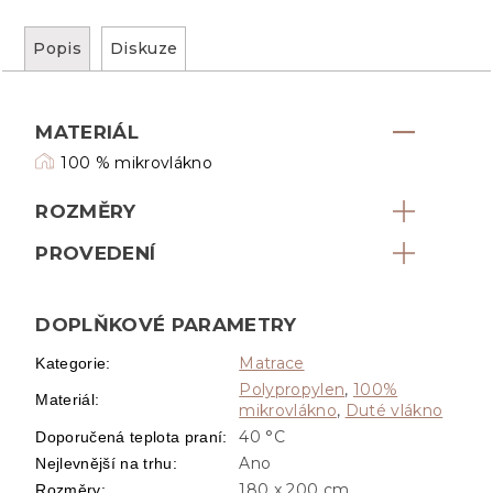
Popis
Diskuze
MATERIÁL
100 % mikrovlákno
ROZMĚRY
PROVEDENÍ
DOPLŇKOVÉ PARAMETRY
Matrace
Kategorie
:
Polypropylen
,
100%
Materiál
:
mikrovlákno
,
Duté vlákno
40 °C
Doporučená teplota praní
:
Ano
Nejlevnější na trhu
:
180 x 200 cm
Rozměry
: