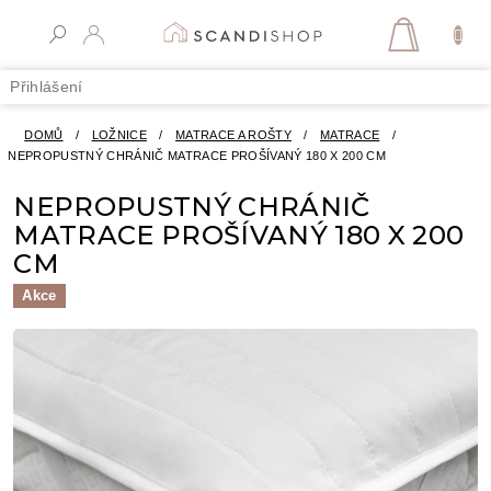
Přejít
na
NÁKUPN
obsah
KOŠÍK
Přihlášení
DOMŮ
/
LOŽNICE
/
MATRACE A ROŠTY
/
MATRACE
/
NEPROPUSTNÝ CHRÁNIČ MATRACE PROŠÍVANÝ 180 X 200 CM
NEPROPUSTNÝ CHRÁNIČ
MATRACE PROŠÍVANÝ 180 X 200
CM
Akce