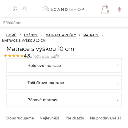
Přejít
na
NÁKUPN
obsah
KOŠÍK
Přihlášení
DOMŮ
/
LOŽNICE
/
MATRACE A ROŠTY
/
MATRACE
/
MATRACE S VÝŠKOU 10 CM
Matrace s výškou 10 cm
★★★★★
★★★★★
4,8
z 160 recenzí
Hotelové matrace
Taštičkové matrace
Pěnové matrace
Ř
a
Doporučujeme
Nejlevnější
Nejdražší
Nejprodávanější
z