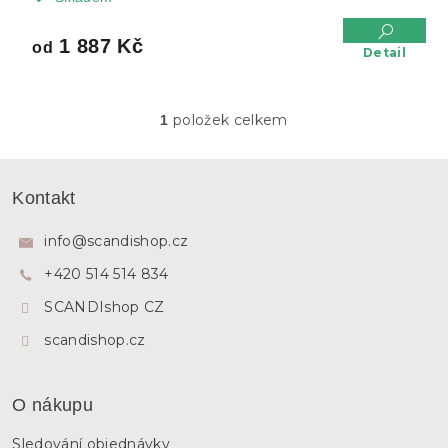
1 887 Kč
od
Detail
položek celkem
1
O
v
l
Z
á
á
Kontakt
d
p
a
a
c
info
@
scandishop.cz
í
t
p
+420 514 514 834
í
r
SCANDIshop CZ
v
k
scandishop.cz
y
v
ý
p
O nákupu
i
s
Sledování objednávky