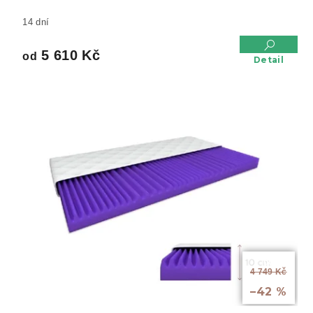
14 dní
5 610 Kč
od
Detail
od
4 749 Kč
až
–42 %