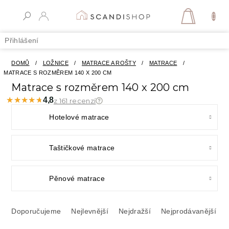
Přejít
na
NÁKUPN
obsah
KOŠÍK
Přihlášení
DOMŮ
/
LOŽNICE
/
MATRACE A ROŠTY
/
MATRACE
/
MATRACE S ROZMĚREM 140 X 200 CM
Matrace s rozměrem 140 x 200 cm
★★★★★
★★★★★
4,8
z 161 recenzí
Hotelové matrace
Taštičkové matrace
Pěnové matrace
Ř
a
Doporučujeme
Nejlevnější
Nejdražší
Nejprodávanější
z