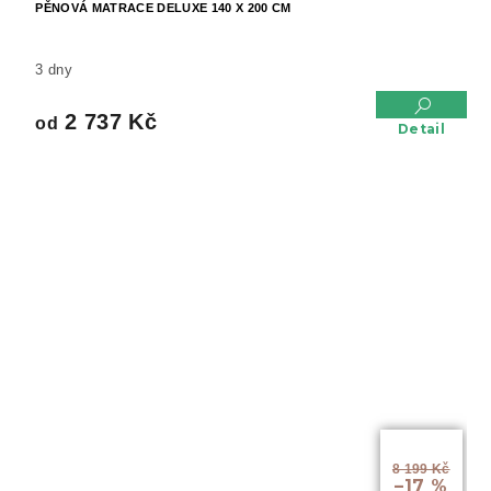
PĚNOVÁ MATRACE DELUXE 140 X 200 CM
3 dny
2 737 Kč
od
Detail
od
8 199 Kč
–17 %