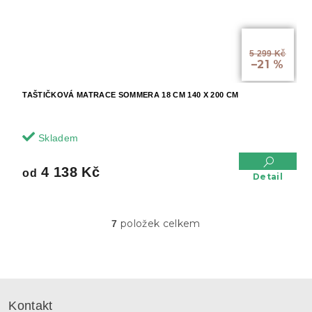
od
5 299 Kč
–21 %
TAŠTIČKOVÁ MATRACE SOMMERA 18 CM 140 X 200 CM
Skladem
4 138 Kč
od
Detail
položek celkem
7
O
v
l
á
d
Z
a
á
c
Kontakt