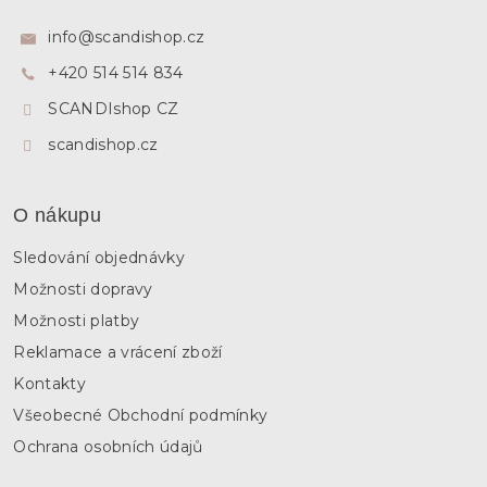
p
í
p
a
info
@
scandishop.cz
r
t
v
+420 514 514 834
í
k
y
SCANDIshop CZ
v
ý
scandishop.cz
p
i
s
O nákupu
u
Sledování objednávky
Možnosti dopravy
Možnosti platby
Reklamace a vrácení zboží
Kontakty
Všeobecné Obchodní podmínky
Ochrana osobních údajů