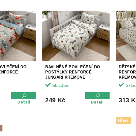
OVLEČENÍ DO
BAVLNĚNÉ POVLEČENÍ DO
DĚTSKÉ
ENFORCÉ
POSTÝLKY RENFORCÉ
RENFOR
JUNGARI KRÉMOVÉ
KRÉMO
Skladem
Skla
249 Kč
313 K
Detail
Detail
Hřeje