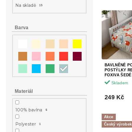
a
e
Na skladě
15
n
V
n
e
ý
í
l
p
p
Barva
i
r
s
o
p
d
r
u
o
k
d
t
BAVLNĚNÉ P
u
ů
POSTÝLKY R
k
FOXIVA ŠEDÉ
t
Skladem
ů
Materiál
249 Kč
100% bavlna
6
Akce
Polyester
Český výrobek
1