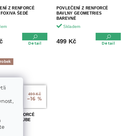
ENÍ Z RENFORCÉ
POVLEČENÍ Z RENFORCÉ
 FOXIVA ŠEDÉ
BAVLNY GEOMETRIES
BAREVNÉ
dem
Skladem
č
499 Kč
Detail
Detail
robek
tli
a
499 Kč
–16 %
nost,
ENÍ Z RENFORCÉ
a
 ORANGE KUBE
É
te
dem