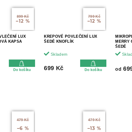
899 Kč
799 Kč
–12 %
–12 %
VLEČENÍ LUX
KREPOVÉ POVLEČENÍ LUX
MIKROP
OVÁ KAPSA
ŠEDÉ KNOFLÍK
MERRY 
ŠEDÉ
Skladem
Skla
699 Kč
69
od
Do košíku
Do košíku
od
od
479 Kč
479 Kč
až
až
–6 %
–13 %