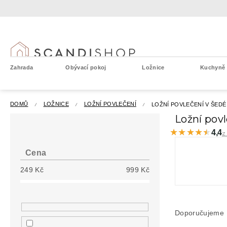
Přejít
na
obsah
Zahrada
Obývací pokoj
Ložnice
Kuchyně a
DOMŮ
LOŽNICE
LOŽNÍ POVLEČENÍ
LOŽNÍ POVLEČENÍ V ŠEDÉ
P
Ložní pov
o
★★★★★
★★★★★
4,4
z
s
t
Cena
r
249
Kč
999
Kč
a
n
n
Ř
í
a
Doporučujeme
p
z