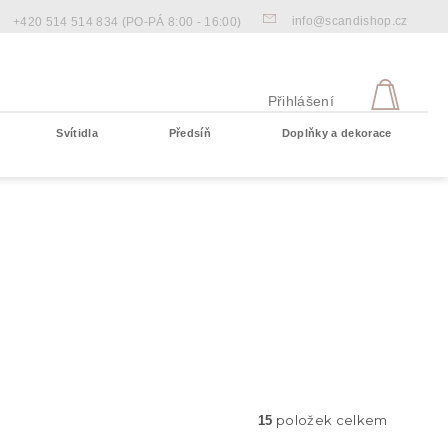
info@scandishop.cz
+420 514 514 834
(PO-PÁ 8:00 - 16:00)
NÁKU
KOŠÍ
Přihlášení
Svítidla
Předsíň
Doplňky a dekorace
Prázdný košík
položek celkem
15