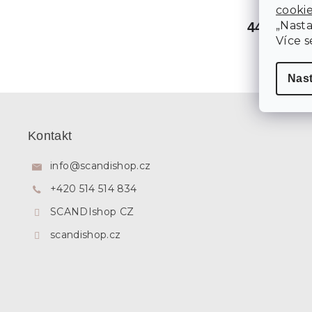
cooki
„Nasta
440 Kč
Více s
Nas
Z
á
p
Kontakt
a
t
info
@
scandishop.cz
í
+420 514 514 834
SCANDIshop CZ
scandishop.cz