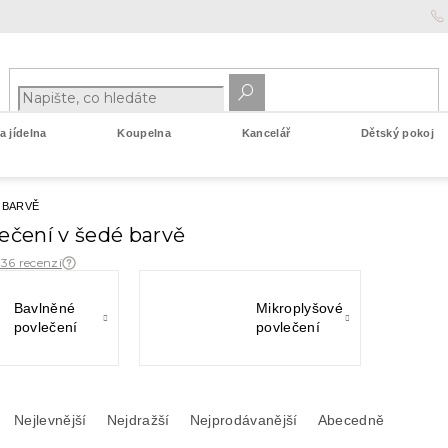
 jídelna
Koupelna
Kancelář
Dětský pokoj
 BARVĚ
lečení v šedé barvě
 36 recenzí
Bavlněné
Mikroplyšové
povlečení
povlečení
Nejlevnější
Nejdražší
Nejprodávanější
Abecedně