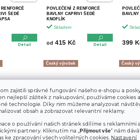
Z RENFORCÉ
POVLEČENÍ Z RENFORCÉ
POVLEČ
IVI ŠEDÉ
BAVLNY CAPRIVI ŠEDÉ
BAVLNY
APSA
KNOFLÍK
Skladem
Skla
č
415 Kč
399 K
od
Detail
Detail
Český výrobek
Český vý
m zajistili správné fungování našeho e-shopu a posky
n nejlepší zážitek z nakupování, používáme cookies 
499 Kč
–11 %
né technologie. Díky nim můžeme analyzovat návštěv
alizovat obsah a zobrazovat relevantní reklamy.
Z RENFORCÉ
POVLEČENÍ Z RENFORCÉ
POVLEČ
 STRIPES ŠEDÉ
ace o používání našich stránek sdílíme s reklamními 
BAVLNY HONEY COMB ŠEDÉ
BAVLNY
BAREVN
ickými partnery. Kliknutím na „
“ nám dává
Přijmout vše
Skladem
Skla
s ke zpracování všech volitelných cookies.
Nastavení