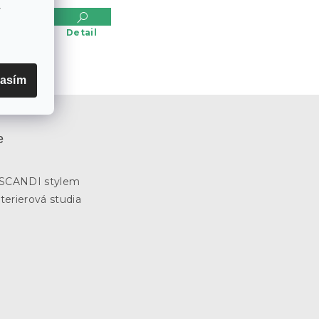
v
č
Detail
asím
e
3
e SCANDI stylem
terierová studia