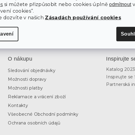
es
si můžete přizpůsobit nebo cookies úplně
odmítnout
vení cookies“.
499 Kč
417 K
Detail
Detail
e dozvíte v našich
Zásadách používání cookies
O
tavení
Souhl
v
l
á
d
O nákupu
Inspirujte s
a
c
Katalog 202
Sledování objednávky
í
p
Inspirujte s
Možnosti dopravy
r
Partnerská in
v
Možnosti platby
k
Reklamace a vrácení zboží
y
v
Kontakty
ý
Všeobecné Obchodní podmínky
p
i
Ochrana osobních údajů
s
u