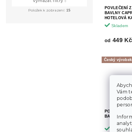
Vymazat filtry
POVLEČENÍ 
Položek k zobrazení:
15
BAVLNY CAPR
HOTELOVÁ K
Skladem
449 K
od
Český výrobek
Abycho
Vám te
podob
person
POVLEČENÍ 
BAVLNY GRAY
Inform
analyt
Skladem
souhla