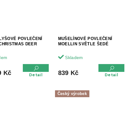
LYŠOVÉ POVLEČENÍ
MUŠELÍNOVÉ POVLEČENÍ
CHRISTMAS DEER
MOELLIN SVĚTLE ŠEDÉ
dem
Skladem
9 Kč
839 Kč
Detail
Detail
Český výrobek