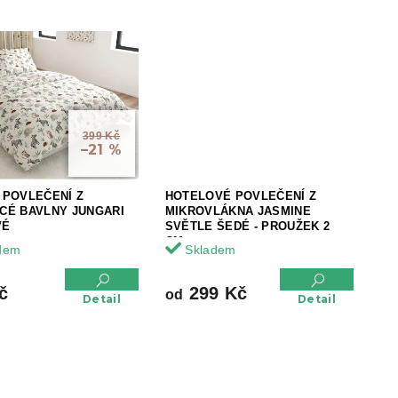
399 Kč
–21 %
 POVLEČENÍ Z
HOTELOVÉ POVLEČENÍ Z
CÉ BAVLNY JUNGARI
MIKROVLÁKNA JASMINE
VÉ
SVĚTLE ŠEDÉ - PROUŽEK 2
CM
dem
Skladem
č
299 Kč
od
Detail
Detail