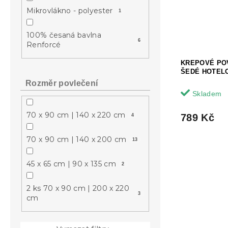
Mikrovlákno - polyester
1
100% česaná bavlna
6
Renforcé
KREPOVÉ PO
ŠEDÉ HOTEL
Rozměr povlečení
Skladem
70 x 90 cm | 140 x 220 cm
789 Kč
4
70 x 90 cm | 140 x 200 cm
13
45 x 65 cm | 90 x 135 cm
2
2 ks 70 x 90 cm | 200 x 220
3
cm