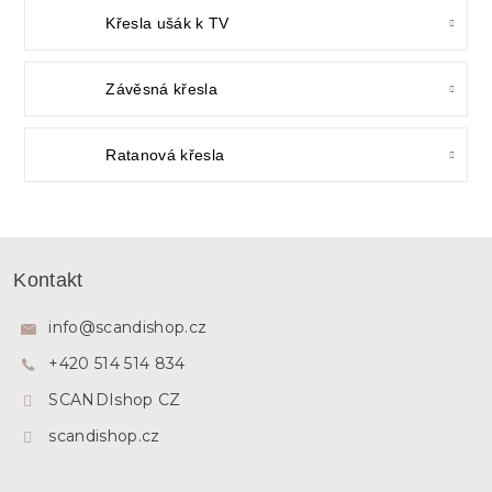
Křesla ušák k TV
Závěsná křesla
Ratanová křesla
Z
á
Kontakt
p
a
info
@
scandishop.cz
t
+420 514 514 834
í
SCANDIshop CZ
scandishop.cz