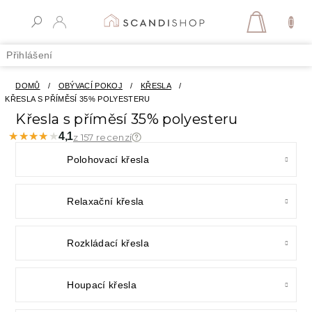
Přejít
na
NÁKUPN
obsah
KOŠÍK
Přihlášení
DOMŮ
/
OBÝVACÍ POKOJ
/
KŘESLA
/
KŘESLA S PŘÍMĚSÍ 35% POLYESTERU
Křesla s příměsí 35% polyesteru
★★★★★
★★★★★
4,1
z 157 recenzí
Polohovací křesla
Relaxační křesla
Rozkládací křesla
Houpací křesla