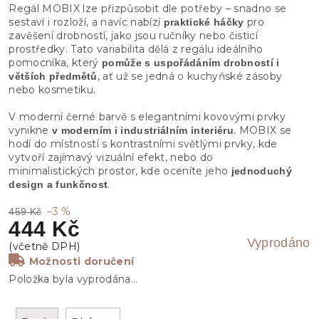
Regál MOBIX lze přizpůsobit dle potřeby – snadno se
sestaví i rozloží, a navíc nabízí
pro
praktické háčky
zavěšení drobností, jako jsou ručníky nebo čisticí
prostředky. Tato variabilita dělá z regálu ideálního
pomocníka, který
pomůže s uspořádáním drobností i
, ať už se jedná o kuchyňské zásoby
větších předmětů
nebo kosmetiku.
V moderní černé barvě s elegantními kovovými prvky
vynikne
. MOBIX se
v moderním i industriálním interiéru
hodí do místností s kontrastními světlými prvky, kde
vytvoří zajímavý vizuální efekt, nebo do
minimalistických prostor, kde oceníte jeho
jednoduchý
.
design a funkčnost
–3 %
459 Kč
444 Kč
Vyprodáno
Možnosti doručení
Položka byla vyprodána…