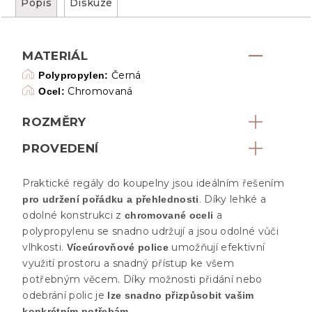
Popis
Diskuze
MATERIÁL
Černá
Polypropylen:
Chromovaná
Ocel:
ROZMĚRY
PROVEDENÍ
Praktické regály do koupelny jsou ideálním řešením
. Díky lehké a
pro udržení pořádku a přehlednosti
odolné konstrukci z
a
chromované oceli
polypropylenu se snadno udržují a jsou odolné vůči
vlhkosti.
umožňují efektivní
Víceúrovňové police
využití prostoru a snadný přístup ke všem
potřebným věcem. Díky možnosti přidání nebo
odebrání polic je
lze snadno přizpůsobit vašim
.
konkrétním potřebám