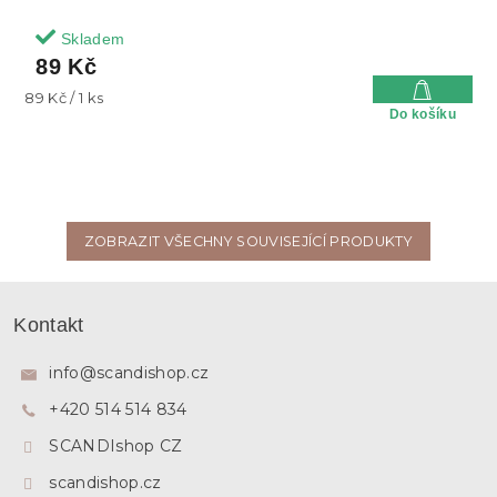
Skladem
89 Kč
Měrná
89 Kč / 1 ks
Do košíku
cena:
ZOBRAZIT VŠECHNY SOUVISEJÍCÍ PRODUKTY
Z
á
Kontakt
p
a
info
@
scandishop.cz
t
+420 514 514 834
í
SCANDIshop CZ
scandishop.cz