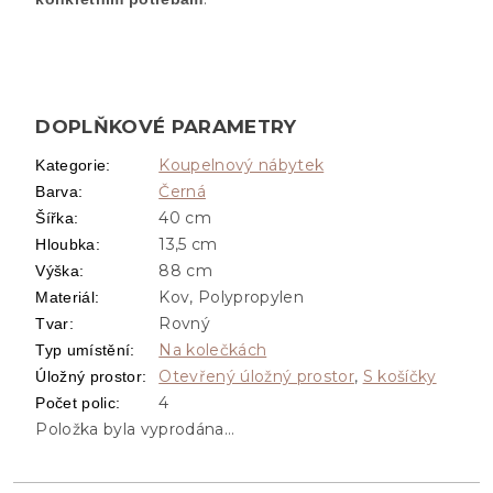
DOPLŇKOVÉ PARAMETRY
Koupelnový nábytek
Kategorie
:
Černá
Barva
:
40 cm
Šířka
:
13,5 cm
Hloubka
:
88 cm
Výška
:
Kov, Polypropylen
Materiál
:
Rovný
Tvar
:
Na kolečkách
Typ umístění
:
Otevřený úložný prostor
,
S košíčky
Úložný prostor
:
4
Počet polic
:
Položka byla vyprodána…