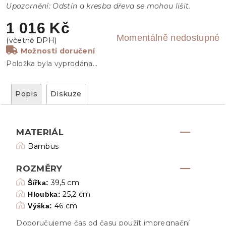
Upozornění: Odstín a kresba dřeva se mohou lišit.
1 016 Kč
Momentálně nedostupné
Možnosti doručení
Položka byla vyprodána…
Popis
Diskuze
MATERIÁL
Bambus
ROZMĚRY
39,5 cm
Šířka:
25,2 cm
Hloubka:
46 cm
Výška:
Doporučujeme čas od času použít impregnační