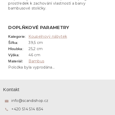
prostředek k zachování vlastností a barvy
bambusové stoličky.
DOPLŇKOVÉ PARAMETRY
Koupelnový nábytek
Kategorie
:
39,5 cm
Šířka
:
25,2 cm
Hloubka
:
46 cm
Výška
:
Bambus
Materiál
:
Položka byla vyprodána…
Z
á
Kontakt
p
a
info
@
scandishop.cz
t
+420 514 514 834
í