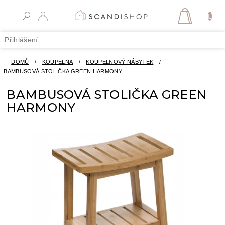
Přejít
na
NÁKUPN
obsah
KOŠÍK
Přihlášení
DOMŮ
/
KOUPELNA
/
KOUPELNOVÝ NÁBYTEK
/
BAMBUSOVÁ STOLIČKA GREEN HARMONY
BAMBUSOVÁ STOLIČKA GREEN
HARMONY