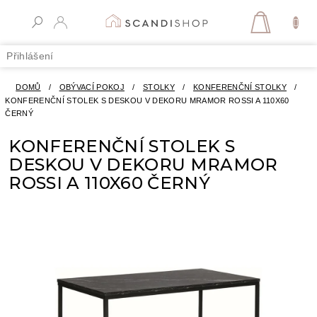
Přejít
na
NÁKUPN
obsah
KOŠÍK
Přihlášení
DOMŮ
/
OBÝVACÍ POKOJ
/
STOLKY
/
KONFERENČNÍ STOLKY
/
KONFERENČNÍ STOLEK S DESKOU V DEKORU MRAMOR ROSSI A 110X60
ČERNÝ
KONFERENČNÍ STOLEK S
DESKOU V DEKORU MRAMOR
ROSSI A 110X60 ČERNÝ