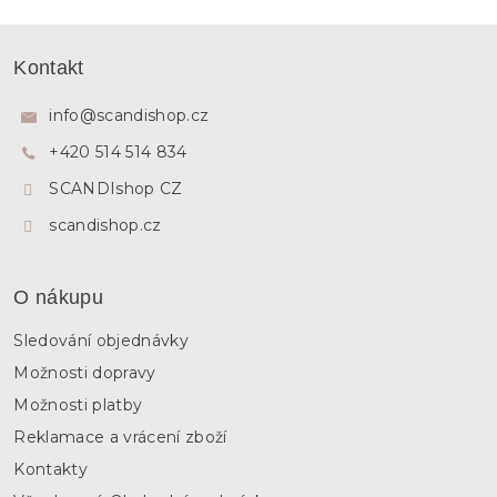
Z
á
Kontakt
p
a
info
@
scandishop.cz
t
+420 514 514 834
í
SCANDIshop CZ
scandishop.cz
O nákupu
Sledování objednávky
Možnosti dopravy
Možnosti platby
Reklamace a vrácení zboží
Kontakty