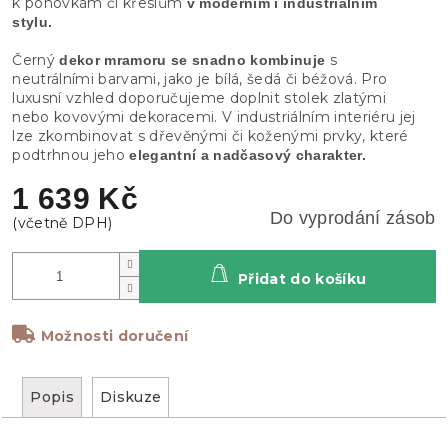
k pohovkám či křeslům
v moderním i industriálním
stylu.
Černý
s
dekor mramoru se snadno kombinuje
neutrálními barvami, jako je bílá, šedá či béžová. Pro
luxusní vzhled doporučujeme doplnit stolek zlatými
nebo kovovými dekoracemi. V industriálním interiéru jej
lze zkombinovat s dřevěnými či koženými prvky, které
podtrhnou jeho
elegantní a nadčasový charakter.
1 639 Kč
Do vyprodání zásob
Přidat do košíku
Možnosti doručení
Popis
Diskuze