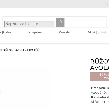
 jídelna
Koupelna
Kancelář
Dětský pokoj
É KŘESLO AVOLA Z EKO KŮŽE
RŮŽO
AVOLA
-10 % 
MI
Pracovní 
vzdušně, n
Kancelářs
středem k