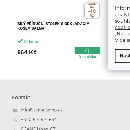
1 078
Inform
Kč
–10
analyt
%
souhla
BÍLÝ PŘÍRUČNÍ STOLEK S ODKLÁDACÍM
BAMBUSOV
cooki
KOŠEM SALMA
„Nasta
Více s
Skladem
Sklade
964 Kč
1 403 
Nas
Do košíku
Z
á
p
Kontakt
a
t
info
@
scandishop.cz
í
+420 514 514 834
SCANDIshop CZ