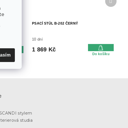
produkt
a
te
PSACÍ STŮL B-202 ČERNÝ
v
10 dní
1 869 Kč
Do košíku
asím
Do košíku
e
3
e SCANDI stylem
terierová studia