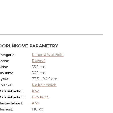
DOPLŇKOVÉ PARAMETRY
Kancelářské židle
Kategorie
:
Růžová
Barva
:
53,5 cm
Šířka
:
56,5 cm
Hloubka
:
73,5 - 84,5 cm
Výška
:
Na kolečkách
Kolečka
:
Kov
Materiál nohou
:
Eko kůže
Materiál potahu
:
Ano
astavitelnost
:
110 kg
Nosnost
: