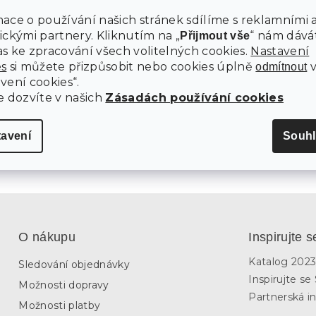
1 439
ace o používání našich stránek sdílíme s reklamními 
Kč
–2
ickými partnery. Kliknutím na „
“ nám dává
Přijmout vše
%
s ke zpracování všech volitelných cookies.
Nastavení
Ý REGÁL BCB35Y
BÉŽOVÝ JUTOVÝ TABURET POEF
es
si můžete přizpůsobit nebo cookies úplně
odmítnout
vení cookies“.
e dozvíte v našich
Zásadách používání cookies
m
Skladem
Kč
1 964 Kč
tavení
Souhl
Do košíku
O nákupu
Inspirujte s
Katalog 202
Sledování objednávky
Inspirujte s
Možnosti dopravy
Partnerská in
Možnosti platby