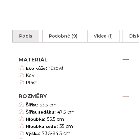
Popis
Podobné (9)
Videa (1)
Dis
MATERIÁL
růžová
Eko kůže:
Kov
Plast
ROZMĚRY
53,5 cm
Šířka:
47,5 cm
Šířka sedáku:
56,5 cm
Hloubka:
35 cm
Hloubka sedu:
73,5-84,5 cm
Výška: