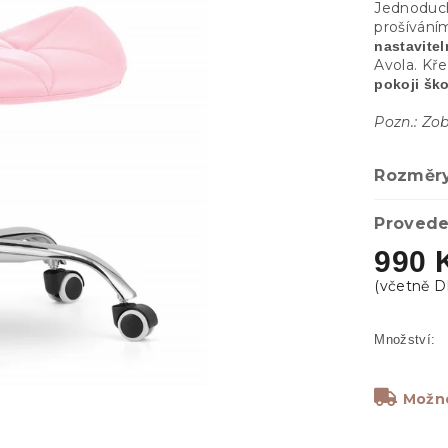
Jednoduch
prošíváním
nastavite
Avola. Kře
pokoji ško
Pozn.: Zob
Rozměry
Provede
990 
Možno