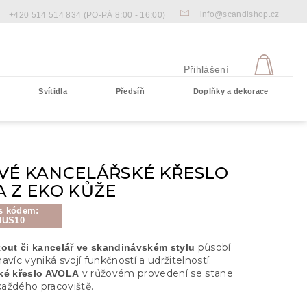
info@scandishop.cz
+420 514 514 834
(PO-PÁ 8:00 - 16:00)
NÁKU
KOŠÍ
Přihlášení
Svítidla
Předsíň
Doplňky a dekorace
Prázdný košík
VÉ KANCELÁŘSKÉ KŘESLO
 Z EKO KŮŽE
s kódem:
NUS10
působí
kout či kancelář ve skandinávském stylu
avíc vyniká svojí funkčností a udržitelností.
v růžovém provedení se stane
ké křeslo AVOLA
aždého pracoviště.