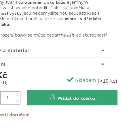
ý tvar s
a jemným
čalouněním z eko kůže
 zajistí vysoké pohodlí. Praktická kolečka a
jsou neodmyslitelnou součástí křesla
lnost výšky
slo v růžové barvě nalezne své
místo i v dětském
láků.
razení barvy se může nepatrně lišit od skutečnosti.
 a materiál
ní
Kč
Skladem
(>10 ks)
Přidat do košíku
sti doručení