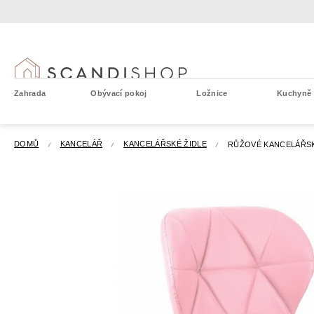
Přejít
na
obsah
Zahrada
Obývací pokoj
Ložnice
Kuchyně a
DOMŮ
KANCELÁŘ
KANCELÁŘSKÉ ŽIDLE
RŮŽOVÉ KANCELÁŘSK