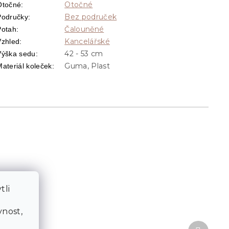
Otočné
Otočné
:
Bez područek
Područky
:
Čalouněné
Potah
:
Kancelářské
Vzhled
:
42 - 53 cm
Výška sedu
:
Guma, Plast
Materiál koleček
:
tli
a
nost,
Další