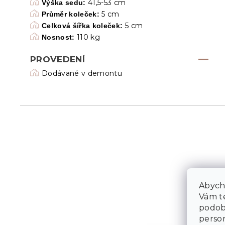
41,5-53 cm
Výška sedu:
5 cm
Průměr koleček:
5 cm
Celková šířka koleček:
110 kg
Nosnost:
PROVEDENÍ
Dodávané v demontu
Abycho
Vám te
podob
person