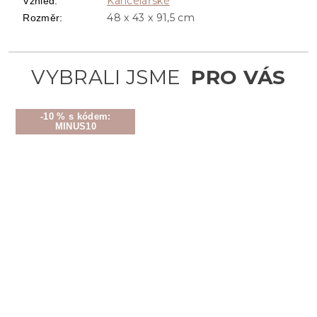
Kancelářské
Vzhled
:
48 x 43 x 91,5 cm
Rozměr
:
-10 % s kódem:
MINUS10