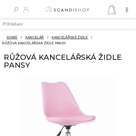
Přejít
na
NÁKUPN
obsah
KOŠÍK
Přihlášení
DOMŮ
/
KANCELÁŘ
/
KANCELÁŘSKÉ ŽIDLE
/
RŮŽOVÁ KANCELÁŘSKÁ ŽIDLE PANSY
RŮŽOVÁ KANCELÁŘSKÁ ŽIDLE
PANSY