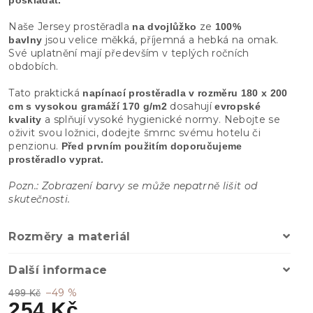
Naše Jersey prostěradla
ze
na dvojlůžko
100%
jsou velice měkká, příjemná a hebká na omak.
bavlny
Své uplatnění mají především v teplých ročních
obdobích.
Tato praktická
napínací prostěradla
v
rozměru 180 x 200
dosahují
cm s vysokou gramáží 170 g/m2
evropské
a splňují vysoké hygienické normy. Nebojte se
kvality
oživit svou ložnici, dodejte šmrnc svému hotelu či
penzionu.
Před prvním použitím doporučujeme
prostěradlo vyprat.
Pozn.: Zobrazení barvy se může nepatrně lišit od
skutečnosti.
Rozměry a materiál
Další informace
–49 %
499 Kč
254 Kč