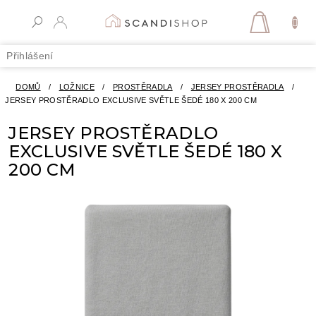
Přejít
na
NÁKUPN
obsah
KOŠÍK
Přihlášení
DOMŮ
/
LOŽNICE
/
PROSTĚRADLA
/
JERSEY PROSTĚRADLA
/
JERSEY PROSTĚRADLO EXCLUSIVE SVĚTLE ŠEDÉ 180 X 200 CM
JERSEY PROSTĚRADLO
EXCLUSIVE SVĚTLE ŠEDÉ 180 X
200 CM