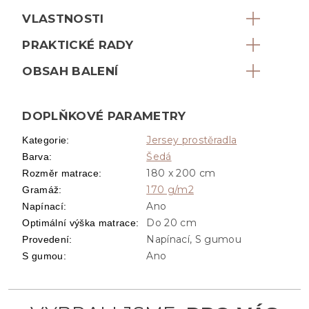
VLASTNOSTI
PRAKTICKÉ RADY
OBSAH BALENÍ
DOPLŇKOVÉ PARAMETRY
Jersey prostěradla
Kategorie
:
Šedá
Barva
:
180 x 200 cm
Rozměr matrace
:
170 g/m2
Gramáž
:
Ano
Napínací
:
Do 20 cm
Optimální výška matrace
:
Napínací, S gumou
Provedení
:
Ano
S gumou
: