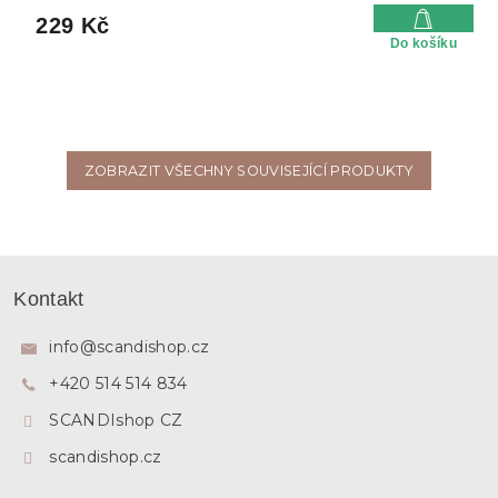
229 Kč
Do košíku
ZOBRAZIT VŠECHNY SOUVISEJÍCÍ PRODUKTY
Z
á
Kontakt
p
a
info
@
scandishop.cz
t
+420 514 514 834
í
SCANDIshop CZ
scandishop.cz