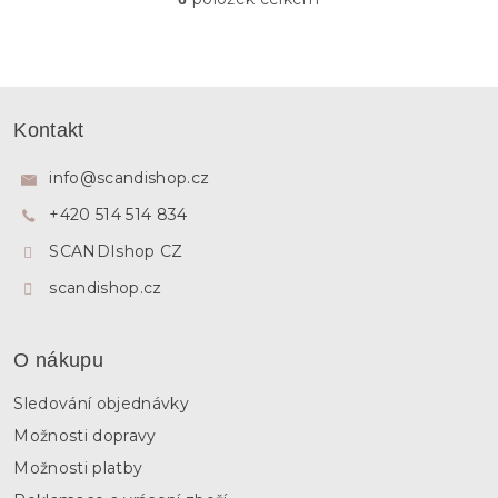
O
v
l
á
d
Z
a
á
c
Kontakt
p
í
p
a
info
@
scandishop.cz
r
t
v
+420 514 514 834
í
k
y
SCANDIshop CZ
v
ý
scandishop.cz
p
i
s
O nákupu
u
Sledování objednávky
Možnosti dopravy
Možnosti platby