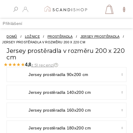
Přejít
na
NÁKUPN
obsah
KOŠÍK
Přihlášení
DOMŮ
/
LOŽNICE
/
PROSTĚRADLA
/
JERSEY PROSTĚRADLA
/
JERSEY PROSTĚRADLA V ROZMĚRU 200 X 220 CM
Jersey prostěradla v rozměru 200 x 220
cm
★★★★★
★★★★★
4,8
z 51 recenzí
Jersey prostěradla 90x200 cm
Jersey prostěradla 140x200 cm
Jersey prostěradla 160x200 cm
Jersey prostěradla 180x200 cm