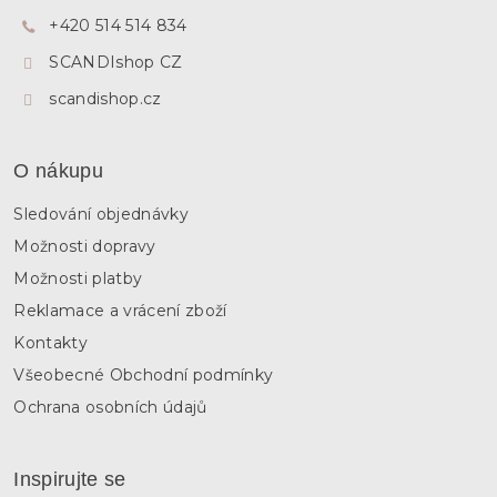
í
t
p
+420 514 514 834
í
r
SCANDIshop CZ
v
k
scandishop.cz
y
v
ý
p
O nákupu
i
s
Sledování objednávky
u
Možnosti dopravy
Možnosti platby
Reklamace a vrácení zboží
Kontakty
Všeobecné Obchodní podmínky
Ochrana osobních údajů
Inspirujte se