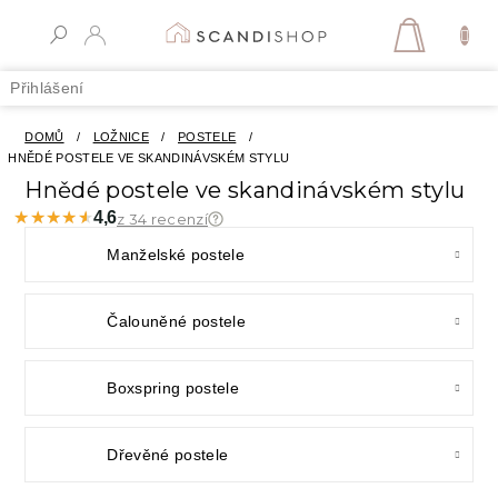
Přejít
na
NÁKUPN
obsah
KOŠÍK
Přihlášení
DOMŮ
/
LOŽNICE
/
POSTELE
/
HNĚDÉ POSTELE VE SKANDINÁVSKÉM STYLU
Hnědé postele ve skandinávském stylu
★★★★★
★★★★★
4,6
z 34 recenzí
Manželské postele
Čalouněné postele
Boxspring postele
Dřevěné postele