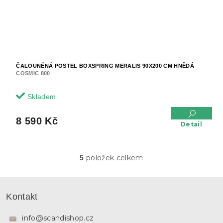
ČALOUNĚNÁ POSTEL BOXSPRING MERALIS 90X200 CM HNĚDÁ
COSMIC 800
Skladem
8 590 Kč
Detail
položek celkem
5
O
v
l
Z
á
á
Kontakt
d
p
a
a
c
info
@
scandishop.cz