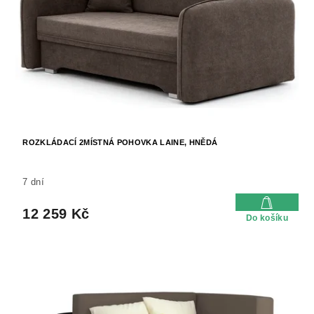
k
r
t
o
ů
d
u
k
t
ů
ROZKLÁDACÍ 2MÍSTNÁ POHOVKA LAINE, HNĚDÁ
7 dní
12 259 Kč
Do košíku