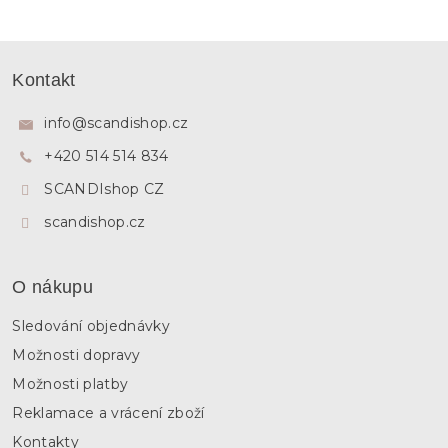
l
á
d
Z
a
á
c
Kontakt
p
í
p
a
info
@
scandishop.cz
r
t
v
+420 514 514 834
í
k
y
SCANDIshop CZ
v
ý
scandishop.cz
p
i
s
O nákupu
u
Sledování objednávky
Možnosti dopravy
Možnosti platby
Reklamace a vrácení zboží
Kontakty