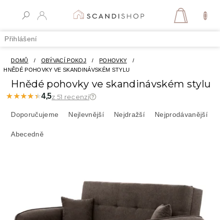
Přejít
na
NÁKUPN
obsah
KOŠÍK
Přihlášení
DOMŮ
/
OBÝVACÍ POKOJ
/
POHOVKY
/
HNĚDÉ POHOVKY VE SKANDINÁVSKÉM STYLU
Hnědé pohovky ve skandinávském stylu
★★★★★
★★★★★
4,5
z 51 recenzí
Ř
a
Doporučujeme
Nejlevnější
Nejdražší
Nejprodávanější
z
Abecedně
e
n
í
V
p
ý
r
p
o
i
d
s
u
p