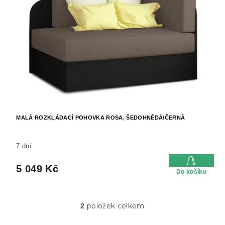
MALÁ ROZKLÁDACÍ POHOVKA ROSA, ŠEDOHNĚDÁ/ČERNÁ
7 dní
5 049 Kč
Do košíku
položek celkem
2
O
v