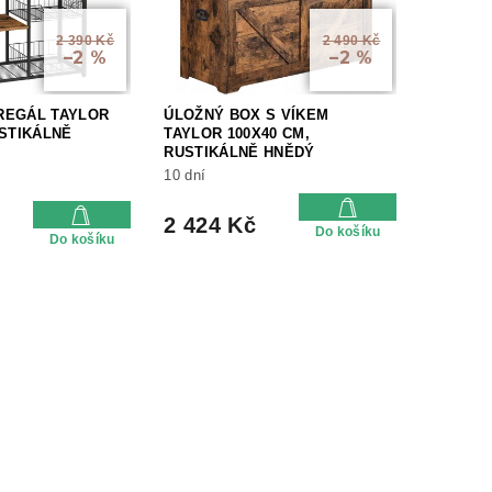
2 390 Kč
2 490 Kč
–2 %
–2 %
REGÁL TAYLOR
ÚLOŽNÝ BOX S VÍKEM
USTIKÁLNĚ
TAYLOR 100X40 CM,
RUSTIKÁLNĚ HNĚDÝ
10 dní
2 424 Kč
Do košíku
Do košíku
O
v
l
á
d
a
c
í
p
r