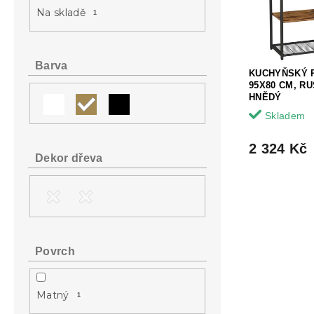
a
s
o
Na skladě
1
n
p
d
e
r
u
l
o
k
d
t
Barva
KUCHYŇSKÝ 
u
ů
95X80 CM, R
k
HNĚDÝ
t
Skladem
ů
2 324 Kč
Dekor dřeva
Povrch
Matný
1