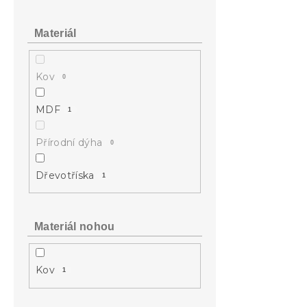
Materiál
Kov
0
MDF
1
Přírodní dýha
0
Dřevotříska
1
Materiál nohou
Kov
1