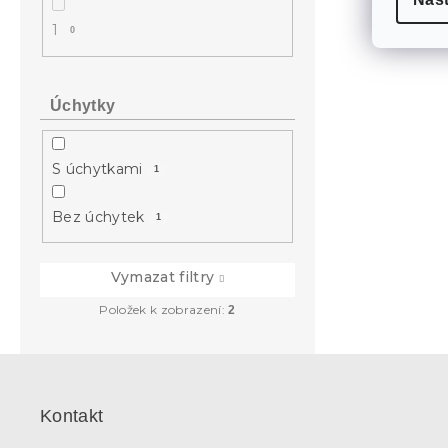
1
0
Úchytky
S úchytkami
1
Bez úchytek
1
Vymazat filtry
Položek k zobrazení:
2
Z
á
p
Kontakt
a