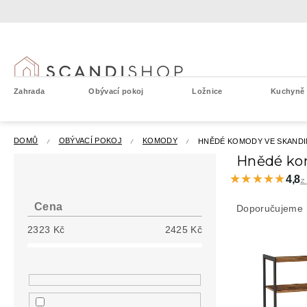
Přejít
na
obsah
Zahrada
Obývací pokoj
Ložnice
Kuchyně a
DOMŮ
OBÝVACÍ POKOJ
KOMODY
HNĚDÉ KOMODY VE SKANDI
P
Hnědé ko
o
★★★★★
★★★★★
4,8
z
s
Ř
t
a
Cena
Doporučujeme
r
z
2323
Kč
2425
Kč
a
e
n
V
n
n
ý
í
í
p
p
p
i
r