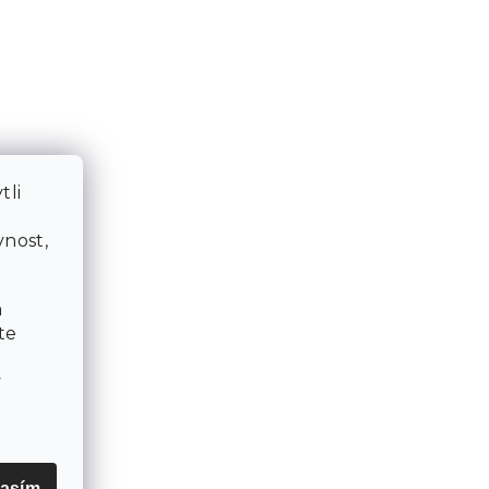
tli
a
nost,
a
te
v
asím