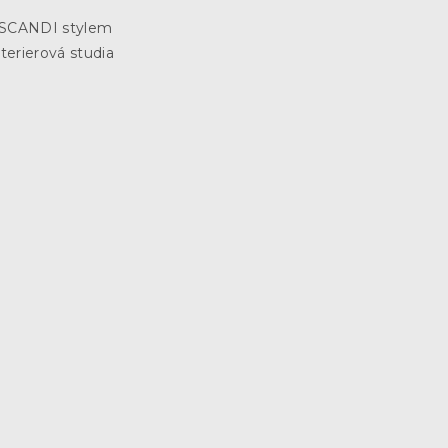
3
e SCANDI stylem
terierová studia