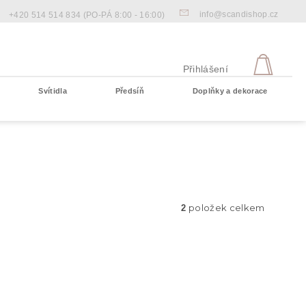
info@scandishop.cz
+420 514 514 834
(PO-PÁ 8:00 - 16:00)
NÁKU
KOŠÍ
Přihlášení
Svítidla
Předsíň
Doplňky a dekorace
Prázdný košík
položek celkem
2