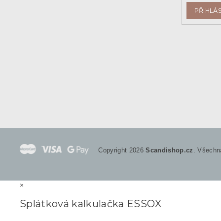
PŘIHLÁS
Copyright 2026
Scandishop.cz
. Všechn
×
Splátková kalkulačka ESSOX