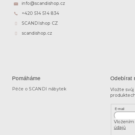
t
info
@
scandishop.cz
í
+420 514 514 834
SCANDIshop CZ
scandishop.cz
Pomáháme
Odebírat 
Péče o SCANDI nábytek
Vložte svů
produktech
E-mail
Vložením 
údajů