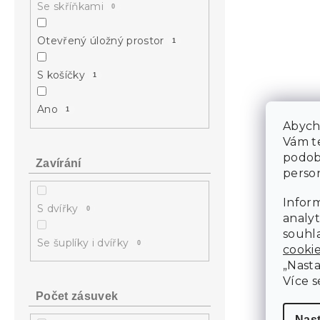
Se skříňkami
0
Otevřený úložný prostor
1
S košíčky
1
Ano
1
Abycho
Vám te
podob
Zavírání
person
Inform
S dvířky
0
analyt
souhla
Se šuplíky i dvířky
0
cooki
„Nasta
Více s
Počet zásuvek
Nas