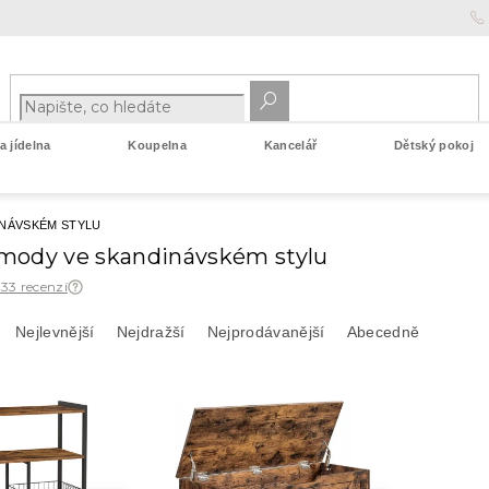
 jídelna
Koupelna
Kancelář
Dětský pokoj
NÁVSKÉM STYLU
mody ve skandinávském stylu
 33 recenzí
Nejlevnější
Nejdražší
Nejprodávanější
Abecedně