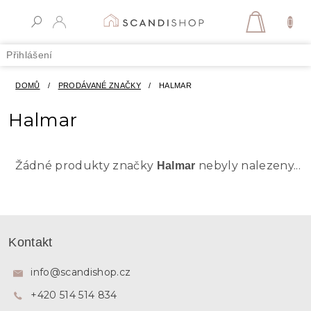
Přejít
na
NÁKUPN
obsah
KOŠÍK
Přihlášení
DOMŮ
/
PRODÁVANÉ ZNAČKY
/
HALMAR
Halmar
Žádné produkty značky
nebyly nalezeny...
Halmar
Z
á
Kontakt
p
a
info
@
scandishop.cz
t
+420 514 514 834
í