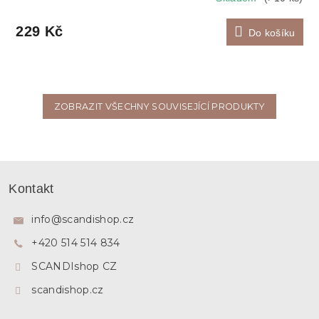
229 Kč
Do košíku
ZOBRAZIT VŠECHNY SOUVISEJÍCÍ PRODUKTY
Z
á
Kontakt
p
a
info
@
scandishop.cz
t
+420 514 514 834
í
SCANDIshop CZ
scandishop.cz