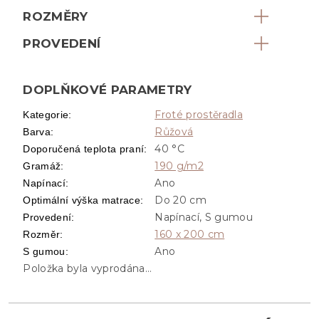
ROZMĚRY
PROVEDENÍ
DOPLŇKOVÉ PARAMETRY
Froté prostěradla
Kategorie
:
Růžová
Barva
:
40 °C
Doporučená teplota praní
:
190 g/m2
Gramáž
:
Ano
Napínací
:
Do 20 cm
Optimální výška matrace
:
Napínací, S gumou
Provedení
:
160 x 200 cm
Rozměr
:
Ano
S gumou
:
Položka byla vyprodána…