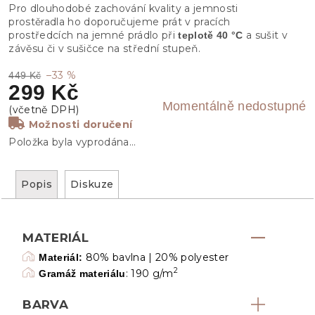
Pro dlouhodobé zachování kvality a jemnosti
prostěradla ho doporučujeme prát v pracích
prostředcích na jemné prádlo při
a sušit v
teplotě 40 °C
závěsu či v sušičce na střední stupeň.
–33 %
449 Kč
299 Kč
Momentálně nedostupné
Možnosti doručení
Položka byla vyprodána…
Popis
Diskuze
MATERIÁL
80% bavlna | 20% polyester
Materiál:
2
: 190 g/m
Gramáž materiálu
BARVA