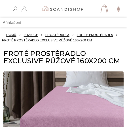
Přejít
na
NÁKUPN
obsah
KOŠÍK
Přihlášení
DOMŮ
/
LOŽNICE
/
PROSTĚRADLA
/
FROTÉ PROSTĚRADLA
/
FROTÉ PROSTĚRADLO EXCLUSIVE RŮŽOVÉ 160X200 CM
FROTÉ PROSTĚRADLO
EXCLUSIVE RŮŽOVÉ 160X200 CM