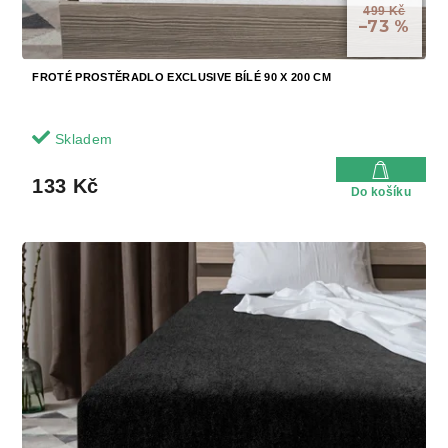
499 Kč
ů
–73 %
FROTÉ PROSTĚRADLO EXCLUSIVE BÍLÉ 90 X 200 CM
Skladem
133 Kč
Do košíku