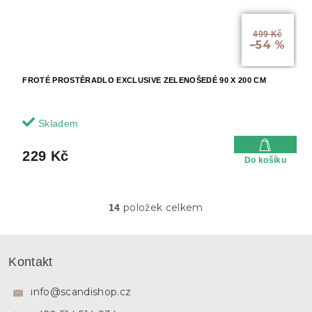
499 Kč
–54 %
FROTÉ PROSTĚRADLO EXCLUSIVE ZELENOŠEDÉ 90 X 200 CM
Skladem
229 Kč
Do košíku
položek celkem
14
O
v
l
Z
á
á
Kontakt
d
p
a
a
c
info
@
scandishop.cz
í
t