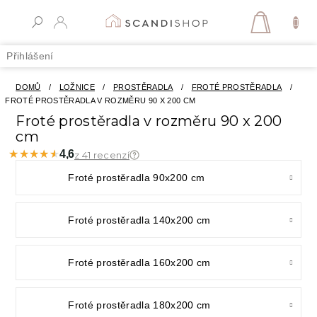
Přejít
na
NÁKUPN
obsah
KOŠÍK
Přihlášení
DOMŮ
/
LOŽNICE
/
PROSTĚRADLA
/
FROTÉ PROSTĚRADLA
/
FROTÉ PROSTĚRADLA V ROZMĚRU 90 X 200 CM
Froté prostěradla v rozměru 90 x 200
cm
★★★★★
★★★★★
4,6
z 41 recenzí
Froté prostěradla 90x200 cm
Froté prostěradla 140x200 cm
Froté prostěradla 160x200 cm
Froté prostěradla 180x200 cm