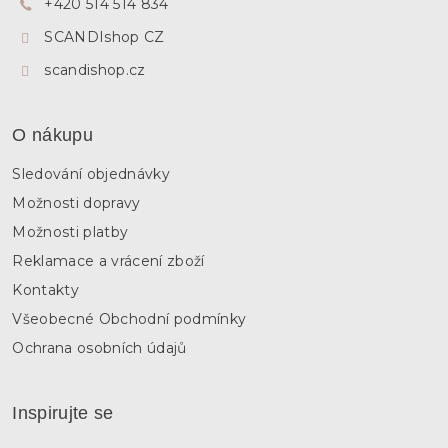
p
+420 514 514 834
í
r
SCANDIshop CZ
v
k
scandishop.cz
y
v
ý
p
O nákupu
i
s
Sledování objednávky
u
Možnosti dopravy
Možnosti platby
Reklamace a vrácení zboží
Kontakty
Všeobecné Obchodní podmínky
Ochrana osobních údajů
Inspirujte se