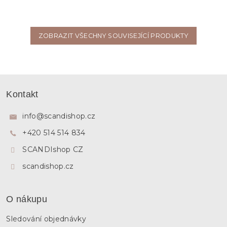
ZOBRAZIT VŠECHNY SOUVISEJÍCÍ PRODUKTY
Z
á
Kontakt
p
a
info
@
scandishop.cz
t
+420 514 514 834
í
SCANDIshop CZ
scandishop.cz
O nákupu
Sledování objednávky