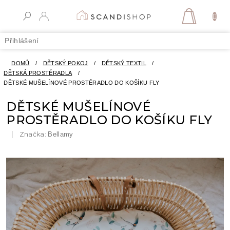
Přejít
na
NÁKUPN
obsah
KOŠÍK
Přihlášení
DOMŮ
/
DĚTSKÝ POKOJ
/
DĚTSKÝ TEXTIL
/
DĚTSKÁ PROSTĚRADLA
/
DĚTSKÉ MUŠELÍNOVÉ PROSTĚRADLO DO KOŠÍKU FLY
DĚTSKÉ MUŠELÍNOVÉ
PROSTĚRADLO DO KOŠÍKU FLY
Značka:
Bellamy