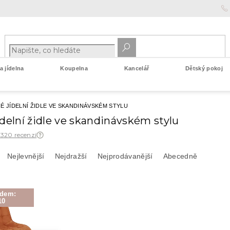
 jídelna
Koupelna
Kancelář
Dětský pokoj
É JÍDELNÍ ŽIDLE VE SKANDINÁVSKÉM STYLU
delní židle ve skandinávském stylu
 320 recenzí
Nejlevnější
Nejdražší
Nejprodávanější
Abecedně
ódem:
10