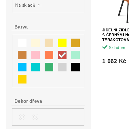
a
s
o
Na skladě
1
n
p
d
e
r
u
l
o
k
d
t
Barva
JÍDELNÍ ŽIDL
u
ů
S ČERNÝMI N
k
TERAKOTOV
t
Skladem
ů
1 062 Kč
Dekor dřeva