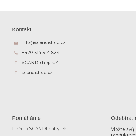
Z
á
p
Kontakt
a
t
info
@
scandishop.cz
í
+420 514 514 834
SCANDIshop CZ
scandishop.cz
Pomáháme
Odebírat 
Péče o SCANDI nábytek
Vložte svů
produktech