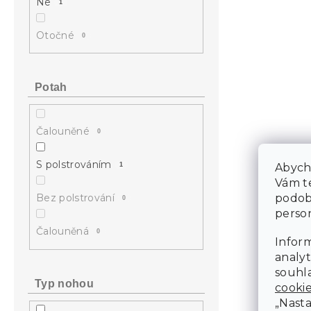
Ne
1
Otočné
0
Potah
Čalouněné
0
S polstrováním
Abycho
1
Vám te
podob
Bez polstrování
0
person
Čalouněná
0
Inform
analyt
souhla
Typ nohou
cooki
„Nasta