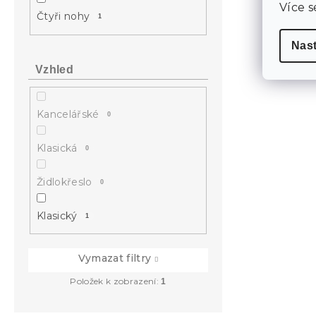
Více s
Čtyři nohy
1
Nas
Vzhled
Kancelářské
0
Klasická
0
Židlokřeslo
0
Klasický
1
Vymazat filtry
Položek k zobrazení:
1