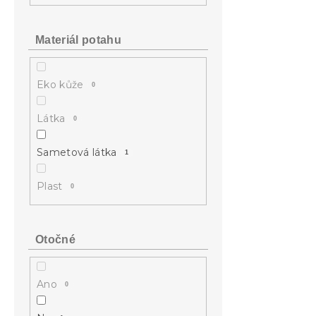
Materiál potahu
Eko kůže
0
Látka
0
Sametová látka
1
Plast
0
Otočné
Ano
0