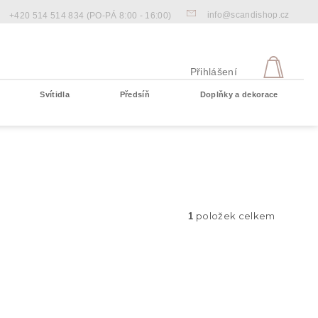
info@scandishop.cz
+420 514 514 834
(PO-PÁ 8:00 - 16:00)
NÁKU
KOŠÍ
Přihlášení
Svítidla
Předsíň
Doplňky a dekorace
Prázdný košík
položek celkem
1