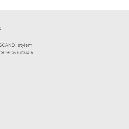
e
3
e SCANDI stylem
terierová studia