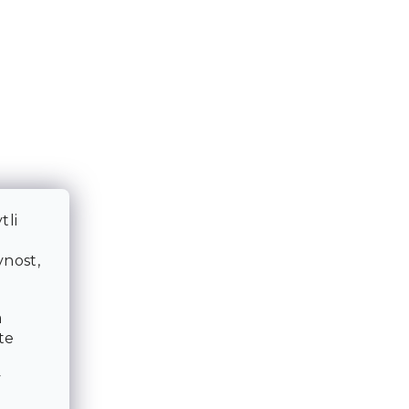
tli
a
nost,
a
te
v