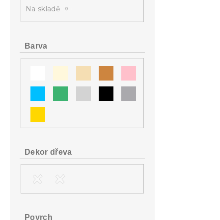
a
Na skladě
0
n
e
l
Barva
Dekor dřeva
Povrch