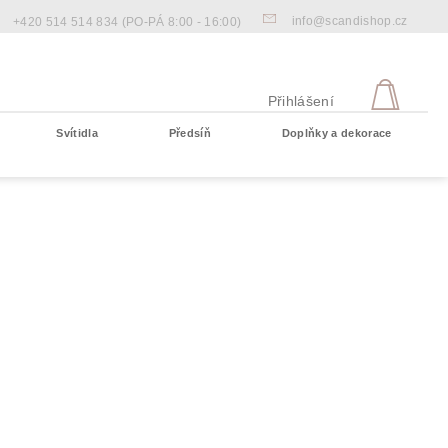
info@scandishop.cz
+420 514 514 834
(PO-PÁ 8:00 - 16:00)
NÁKU
KOŠÍ
Přihlášení
Svítidla
Předsíň
Doplňky a dekorace
Prázdný košík