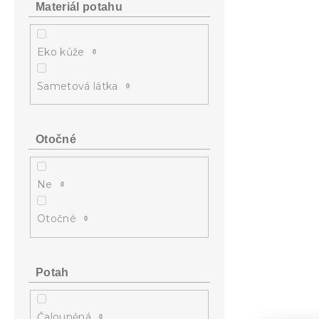
Materiál potahu
Eko kůže
0
Sametová látka
0
Otočné
Ne
0
Otočné
0
Potah
Čalouněná
0