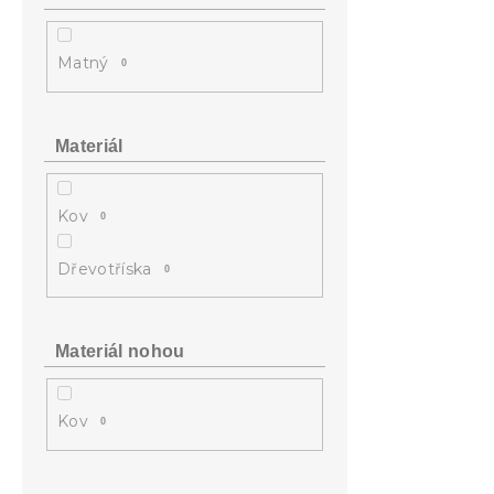
Matný
0
Materiál
Kov
0
Dřevotříska
0
Materiál nohou
Kov
0