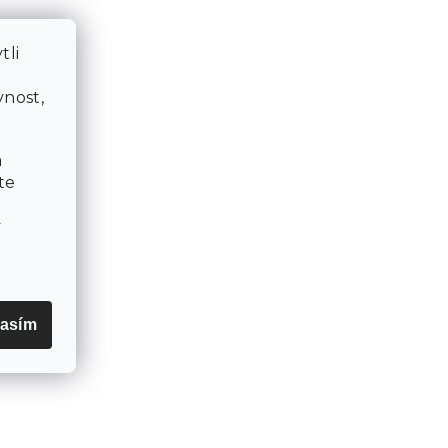
tli
a
nost,
a
te
v
asím