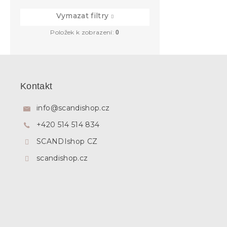
Vymazat filtry
Položek k zobrazení:
0
Z
á
p
Kontakt
a
t
info
@
scandishop.cz
í
+420 514 514 834
SCANDIshop CZ
scandishop.cz