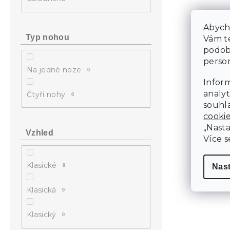
Abycho
Typ nohou
Vám te
podob
person
Na jedné noze
0
Inform
analyt
Čtyři nohy
0
souhla
cooki
„Nasta
Vzhled
Více s
Klasické
Nas
0
Klasická
0
Klasický
0