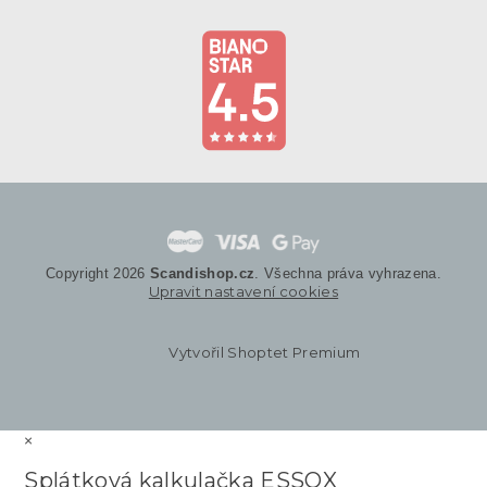
Copyright 2026
Scandishop.cz
. Všechna práva vyhrazena.
Upravit nastavení cookies
Vytvořil Shoptet Premium
×
Splátková kalkulačka ESSOX