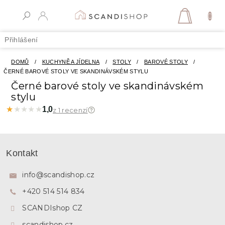
Přejít
na
NÁKUPN
obsah
KOŠÍK
Přihlášení
DOMŮ
/
KUCHYNĚ A JÍDELNA
/
STOLY
/
BAROVÉ STOLY
/
ČERNÉ BAROVÉ STOLY VE SKANDINÁVSKÉM STYLU
Černé barové stoly ve skandinávském
stylu
★★★★★
★★★★★
1,0
z 1 recenzí
Z
á
Kontakt
p
a
info
@
scandishop.cz
t
+420 514 514 834
í
SCANDIshop CZ
scandishop.cz