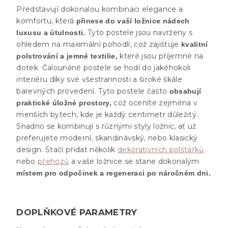
Představují dokonalou kombinaci elegance a
komfortu, která
přinese do vaší ložnice nádech
Tyto postele jsou navrženy s
luxusu a útulnosti.
ohledem na maximální pohodlí, což zajišťuje
kvalitní
které jsou příjemné na
polstrování a jemné textilie,
dotek. Čalouněné postele se hodí do jakéhokoli
interiéru díky své všestrannosti a široké škále
barevných provedení. Tyto postele často
obsahují
což oceníte zejména v
praktické úložné prostory,
menších bytech, kde je každý centimetr důležitý.
Snadno se kombinují s různými styly ložnic, ať už
preferujete moderní, skandinávský, nebo klasický
design. Stačí přidat několik
dekorativních polštářků
nebo
přehozů
a vaše ložnice se stane dokonalým
místem pro odpočinek a regeneraci po náročném dni.
DOPLŇKOVÉ PARAMETRY