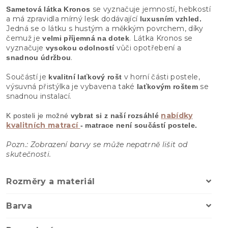
se vyznačuje jemností, hebkostí
Sametová látka
Kronos
a má zpravidla mírný lesk dodávající
luxusním vzhled.
Jedná se o látku s hustým a měkkým povrchem, díky
čemuž je
. Látka Kronos se
velmi příjemná na dotek
vyznačuje
vůči opotřebení a
vysokou odolností
.
snadnou údržbou
Součástí je
v horní části postele,
kvalitní laťkový rošt
výsuvná přistýlka je vybavena také
se
laťkovým roštem
snadnou instalací.
nabídky
K posteli je možné
vybrat si z naší rozsáhlé
kvalitních matrací
- matrace není součástí postele.
Pozn.: Zobrazení barvy se může nepatrně lišit od
skutečnosti.
Rozměry a materiál
Barva