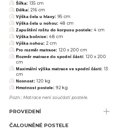
135 cm
Šířka:
216 cm
Délka:
95 cm
Výška čela u hlavy:
48 cm
Výška čela u nohou:
4 cm
Zapuštění roštu do korpusu postele:
48 cm
Výška bočnice:
2 cm
Výška nohou:
120 x 200 cm
Pro rozměr matrace:
120 x 200
Rozměr matrace do spodní části:
cm
13
Maximální výška matrace ve spodní části:
cm
120 kg
Nosnost:
92 kg
Hmotnost postele:
Pozn.: Matrace není součástí postele.
PROVEDENÍ
ČALOUNĚNÉ POSTELE