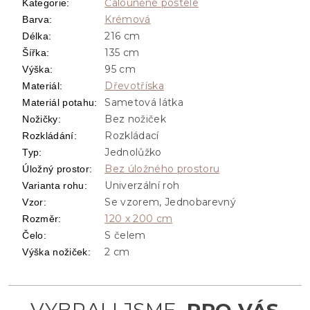
Čalouněné postele
Kategorie
:
Krémová
Barva
:
216 cm
Délka
:
135 cm
Šířka
:
95 cm
Výška
:
Dřevotříska
Materiál
:
Sametová látka
Materiál potahu
:
Bez nožiček
Nožičky
:
Rozkládací
Rozkládání
:
Jednolůžko
Typ
:
Bez úložného prostoru
Úložný prostor
:
Univerzální roh
Varianta rohu
:
Se vzorem, Jednobarevný
Vzor
:
120 x 200 cm
Rozměr
:
S čelem
Čelo
:
2 cm
Výška nožiček
: