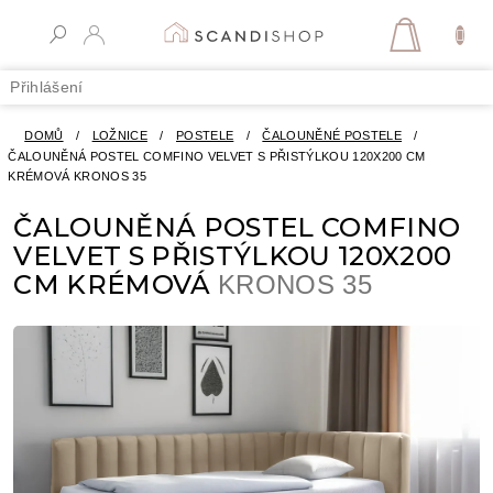
Přejít
na
NÁKUPN
obsah
KOŠÍK
Přihlášení
DOMŮ
/
LOŽNICE
/
POSTELE
/
ČALOUNĚNÉ POSTELE
/
ČALOUNĚNÁ POSTEL COMFINO VELVET S PŘISTÝLKOU 120X200 CM
KRÉMOVÁ
KRONOS 35
ČALOUNĚNÁ POSTEL COMFINO
VELVET S PŘISTÝLKOU 120X200
CM KRÉMOVÁ
KRONOS 35