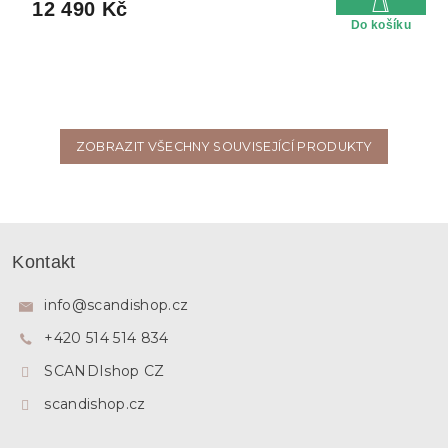
12 490 Kč
Do košíku
ZOBRAZIT VŠECHNY SOUVISEJÍCÍ PRODUKTY
Z
á
Kontakt
p
a
info
@
scandishop.cz
t
+420 514 514 834
í
SCANDIshop CZ
scandishop.cz