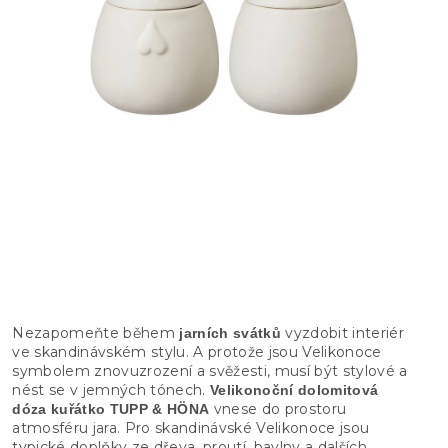
Nezapomeňte během
vyzdobit interiér
jarních svátků
ve skandinávském stylu. A protože jsou Velikonoce
symbolem znovuzrození a svěžesti, musí být stylové a
nést se v jemných tónech.
Velikonoční dolomitová
vnese do prostoru
dóza kuřátko TUPP & HÖNA
atmosféru jara. Pro skandinávské Velikonoce jsou
typické doplňky ze dřeva, proutí, bavlny a dalších