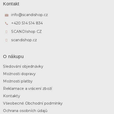
á
Kontakt
p
a
info
@
scandishop.cz
t
+420 514 514 834
í
SCANDIshop CZ
scandishop.cz
O nákupu
Sledování objednávky
Možnosti dopravy
Možnosti platby
Reklamace a vrácení zboží
Kontakty
Všeobecné Obchodní podmínky
Ochrana osobních údajů