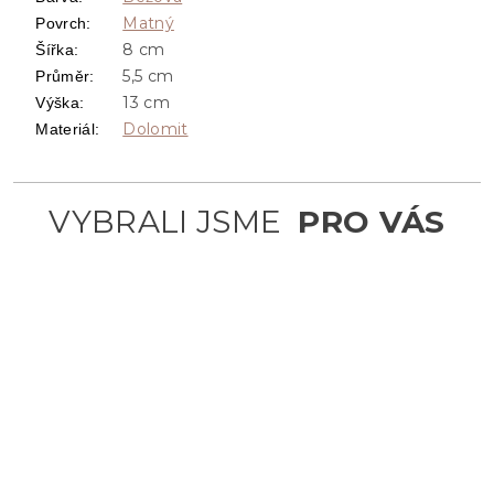
Matný
Povrch
:
8 cm
Šířka
:
5,5 cm
Průměr
:
13 cm
Výška
:
Dolomit
Materiál
: