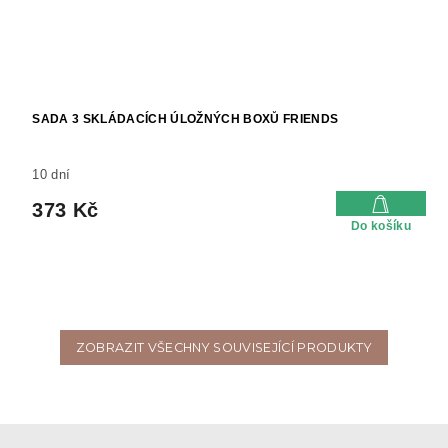
SADA 3 SKLÁDACÍCH ÚLOŽNÝCH BOXŮ FRIENDS
10 dní
373 Kč
Do košíku
ZOBRAZIT VŠECHNY SOUVISEJÍCÍ PRODUKTY
Z