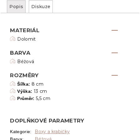
Popis
Diskuze
MATERIÁL
Dolomit
BARVA
Béžová
ROZMĚRY
8 cm
Šířka:
13 cm
Výška:
5,5 cm
Průměr:
DOPLŇKOVÉ PARAMETRY
Boxy a krabičky
Kategorie
:
Béžová
Barva
: