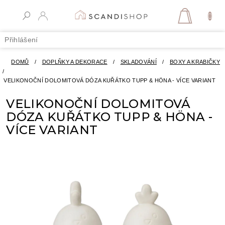
Přejít
na
NÁKUPN
obsah
KOŠÍK
Přihlášení
DOMŮ
/
DOPLŇKY A DEKORACE
/
SKLADOVÁNÍ
/
BOXY A KRABIČKY
/
VELIKONOČNÍ DOLOMITOVÁ DÓZA KUŘÁTKO TUPP & HÖNA - VÍCE VARIANT
VELIKONOČNÍ DOLOMITOVÁ
DÓZA KUŘÁTKO TUPP & HÖNA -
VÍCE VARIANT