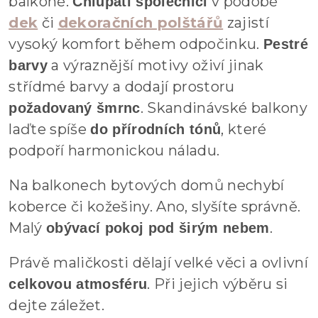
balkoně.
v podobě
Chlupatí společníci
dek
či
dekoračních polštářů
zajistí
vysoký komfort během odpočinku.
Pestré
a výraznější motivy oživí jinak
barvy
střídmé barvy a dodají prostoru
. Skandinávské balkony
požadovaný šmrnc
laďte spíše
, které
do přírodních tónů
podpoří harmonickou náladu.
Na balkonech bytových domů nechybí
koberce či kožešiny. Ano, slyšíte správně.
Malý
.
obývací pokoj pod širým nebem
Právě maličkosti dělají velké věci a ovlivní
. Při jejich výběru si
celkovou atmosféru
dejte záležet.