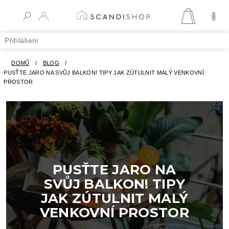
Přejít
na
NÁKUPN
obsah
KOŠÍK
Přihlášení
DOMŮ
/
BLOG
/
PUSŤTE JARO NA SVŮJ BALKON! TIPY JAK ZÚTULNIT MALÝ VENKOVNÍ
PROSTOR
PUSŤTE JARO NA
SVŮJ BALKON! TIPY
JAK ZÚTULNIT MALÝ
VENKOVNÍ PROSTOR