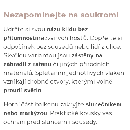
Nezapomínejte na soukromí
Udržte si svou
oázu klidu bez
nezvaných hostů. Dopřejte si
přítomnosti
odpočinek bez sousedů nebo lidí z ulice.
Skvělou variantou jsou
zástěny na
či jiných přírodních
zábradlí z ratanu
materiálů. Splétáním jednotlivých vláken
vznikají drobné otvory, kterými volně
.
proudí světlo
Horní část balkonu zakryjte
slunečníkem
. Praktické kousky vás
nebo markýzou
ochrání před sluncem i sousedy.