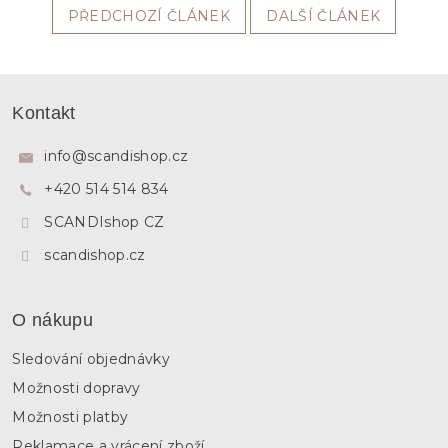
PŘEDCHOZÍ ČLÁNEK
DALŠÍ ČLÁNEK
Z
á
Kontakt
p
a
info
@
scandishop.cz
t
+420 514 514 834
í
SCANDIshop CZ
scandishop.cz
O nákupu
Sledování objednávky
Možnosti dopravy
Možnosti platby
Reklamace a vrácení zboží