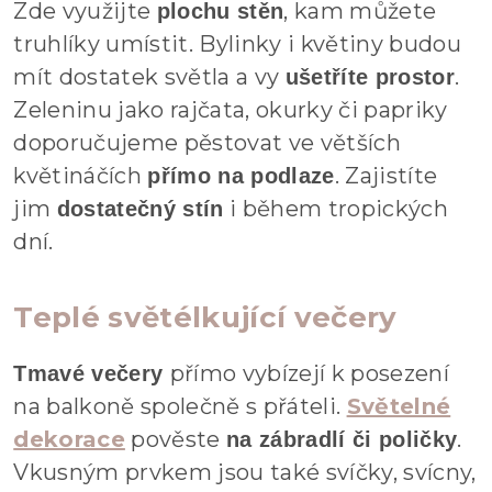
Zde využijte
, kam můžete
plochu stěn
truhlíky umístit. Bylinky i květiny budou
mít dostatek světla a vy
.
ušetříte prostor
Zeleninu jako rajčata, okurky či papriky
doporučujeme pěstovat ve větších
květináčích
. Zajistíte
přímo na podlaze
jim
i během tropických
dostatečný stín
dní.
Teplé světélkující večery
přímo vybízejí k posezení
Tmavé večery
na balkoně společně s přáteli.
Světelné
dekorace
pověste
.
na zábradlí či poličky
Vkusným prvkem jsou také svíčky, svícny,