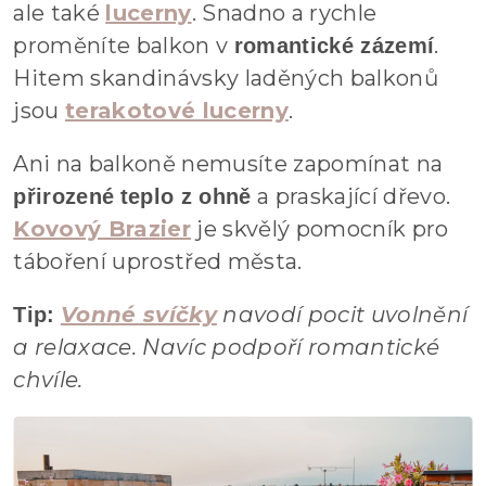
ale také
lucerny
. Snadno a rychle
proměníte balkon v
.
romantické zázemí
Hitem skandinávsky laděných balkonů
jsou
terakotové lucerny
.
Ani na balkoně nemusíte zapomínat na
a praskající dřevo.
přirozené
teplo z ohně
Kovový Brazier
je skvělý pomocník pro
táboření uprostřed města.
Vonné svíčky
navodí pocit uvolnění
Tip:
a relaxace. Navíc podpoří romantické
chvíle.