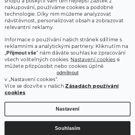
shopu a poskytli Vám ten nejlepší zážitek z
nakupování, používáme cookies a podobné
technologie. Díky nim můžeme analyzovat
návštěvnost, personalizovat obsah a zobrazovat
relevantní reklamy.
Informace o používání našich stránek sdílíme s
reklamními a analytickými partnery. Kliknutím na
„
“ nám dáváte souhlas ke zpracování
Přijmout vše
všech volitelných cookies.
Nastavení cookies
si
můžete přizpůsobit nebo cookies úplně
odmítnout
v „Nastavení cookies“.
Více se dozvíte v našich
Zásadách používání
cookies
Nastavení
Souhlasím