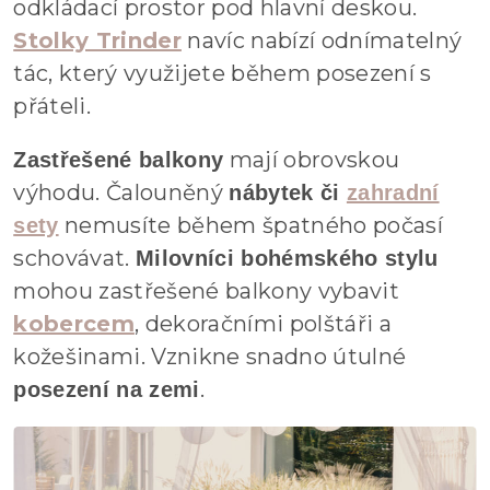
odkládací prostor pod hlavní deskou.
Stolky Trinder
navíc nabízí odnímatelný
tác, který využijete během posezení s
přáteli.
mají obrovskou
Zastřešené balkony
výhodu. Čalouněný
nábytek či
zahradní
nemusíte během špatného počasí
sety
schovávat.
Milovníci bohémského stylu
mohou zastřešené balkony vybavit
kobercem
, dekoračními polštáři a
kožešinami. Vznikne snadno útulné
.
posezení na zemi