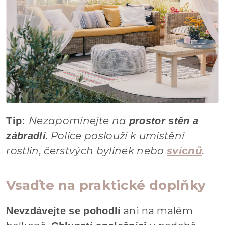
Nezapomínejte na
Tip:
prostor stěn a
. Police poslouží k umístění
zábradlí
rostlin, čerstvých bylinek nebo
svícnů
.
Vsaďte na praktické doplňky
ani na malém
Nevzdávejte se pohodlí