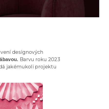
živení designových
Barvu roku 2023
zábavou.
dodá jakémukoli projektu