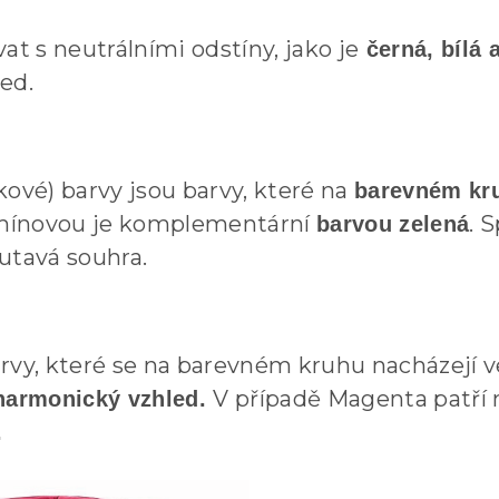
 s neutrálními odstíny, jako je
černá, bílá 
ed.
vé) barvy jsou barvy, které na
barevném kr
armínovou je komplementární
. 
barvou zelená
utavá souhra.
rvy, které se na barevném kruhu nacházejí ve
V případě Magenta patří 
harmonický vzhled.
.