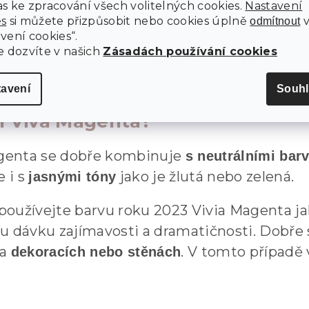
s ke zpracování všech volitelných cookies.
Nastavení
es
si můžete přizpůsobit nebo cookies úplně
odmítnout
vení cookies“.
e dozvíte v našich
Zásadách používání cookies
tavení
Souhl
ín Viva Magenta?
genta se dobře kombinuje
s neutrálními ba
e i s
jako je žlutá nebo zelená.
jasnými tóny
používejte barvu roku 2023 Vivia Magenta j
ou dávku zajímavosti a dramatičnosti. Dobře
na
. V tomto případě
dekoracích nebo stěnách