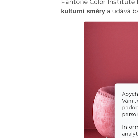
Pantone Color Institute
a udává ba
kulturní směry
Abycho
Vám te
podob
person
Inform
analyt