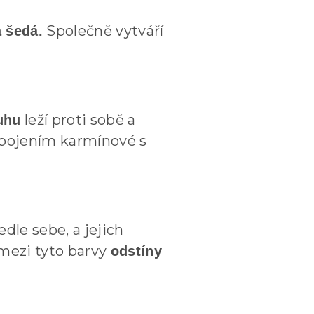
Společně vytváří
a šedá.
leží proti sobě a
uhu
Spojením karmínové s
dle sebe, a jejich
mezi tyto barvy
odstíny