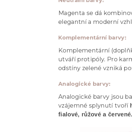
Neutrální barvy:
Magenta se dá kombinovat
elegantní a moderní vzhl
Komplementární barvy:
Komplementární (doplňko
utváří protipóly. Pro k
odstíny zelené vzniká po
Analogické barvy:
Analogické barvy jsou ba
vzájemné splynutí tvoří
fialové, růžové a červené