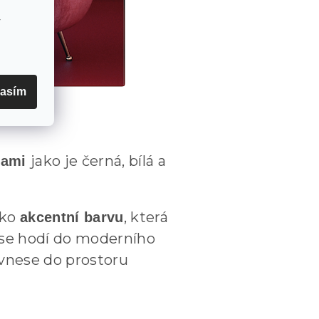
v
asím
jako je černá, bílá a
rvami
ako
, která
akcentní barvu
 se hodí do moderního
 vnese do prostoru