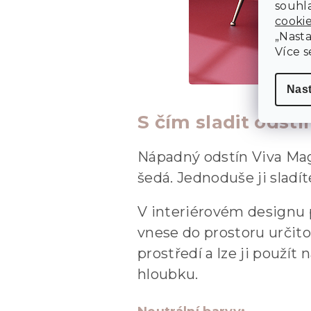
souhla
cooki
„Nasta
Více s
Nas
S čím sladit odst
Nápadný odstín Viva Ma
šedá. Jednoduše ji sladít
V interiérovém designu 
vnese do prostoru určit
prostředí a lze ji použít 
hloubku.