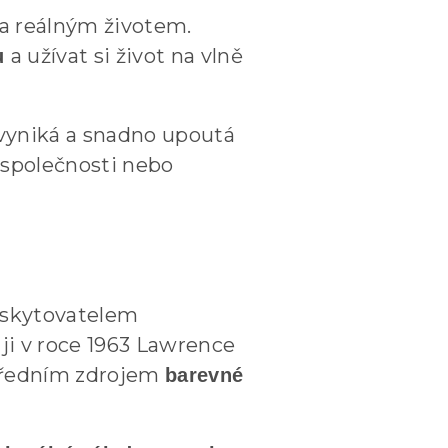
a reálným životem.
a užívat si život na vlně
lu
 vyniká a snadno upoutá
společnosti nebo
poskytovatelem
ji v roce 1963 Lawrence
 předním zdrojem
barevné