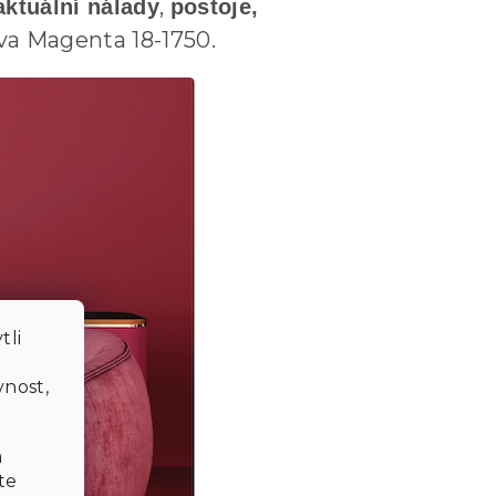
,
aktuální nálady
postoje,
va Magenta 18-1750.
tli
a
nost,
a
te