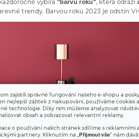
 každoročně vybírá
, která odráží
"barvu roku"
revné trendy. Barvou roku 2023 je odstín Vi
m zajistili správné fungování našeho e-shopu a posky
n nejlepší zážitek z nakupování, používáme cookies 
né technologie. Díky nim můžeme analyzovat návštěv
alizovat obsah a zobrazovat relevantní reklamy.
ace o používání našich stránek sdílíme s reklamními 
ickými partnery. Kliknutím na „
“ nám dává
Přijmout vše