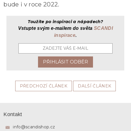
bude i v roce 2022.
Toužíte po inspiraci a nápadech?
Vstupte svým
e-mailem
do světa
SCANDI
inspirace
.
PŘEDCHOZÍ ČLÁNEK
DALŠÍ ČLÁNEK
Z
á
Kontakt
p
a
info
@
scandishop.cz