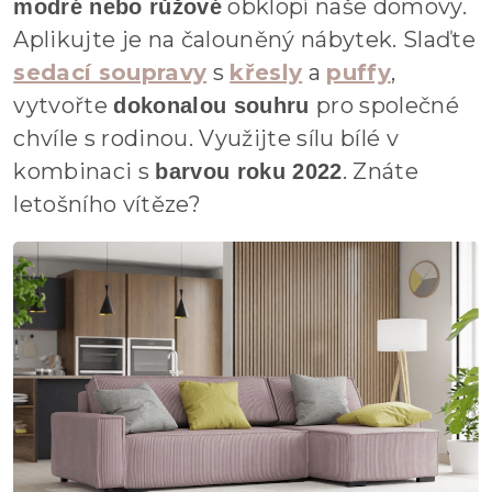
obklopí naše domovy.
modré nebo růžové
Aplikujte je na čalouněný nábytek. Slaďte
sedací soupravy
s
křesly
a
puffy
,
vytvořte
pro společné
dokonalou souhru
chvíle s rodinou. Využijte sílu bílé v
kombinaci s
. Znáte
barvou roku 2022
letošního vítěze?