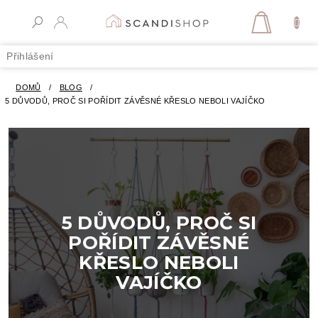
Přejít
na
NÁKUPN
obsah
KOŠÍK
Přihlášení
DOMŮ
/
BLOG
/
5 DŮVODŮ, PROČ SI POŘÍDIT ZÁVĚSNÉ KŘESLO NEBOLI VAJÍČKO
5 DŮVODŮ, PROČ SI
POŘÍDIT ZÁVĚSNÉ
KŘESLO NEBOLI
VAJÍČKO