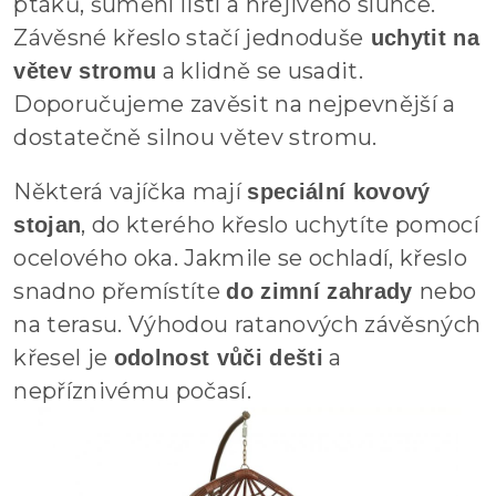
ptáků, šumění listí a hřejivého slunce.
Závěsné křeslo stačí jednoduše
uchytit na
a klidně se usadit.
větev stromu
Doporučujeme zavěsit na nejpevnější a
dostatečně silnou větev stromu.
Některá vajíčka mají
speciální kovový
, do kterého křeslo uchytíte pomocí
stojan
ocelového oka. Jakmile se ochladí, křeslo
snadno přemístíte
nebo
do zimní zahrady
na terasu. Výhodou ratanových závěsných
křesel je
a
odolnost vůči dešti
nepříznivému počasí.