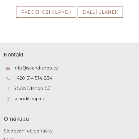
PŘEDCHOZÍ ČLÁNEK
DALŠÍ ČLÁNEK
Z
á
Kontakt
p
a
info
@
scandishop.cz
t
+420 514 514 834
í
SCANDIshop CZ
scandishop.cz
O nákupu
Sledování objednávky