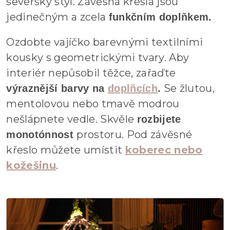
severský styl. Závěsná křesla jsou
jedinečným a zcela
funkčním doplňkem.
Ozdobte vajíčko barevnými textilními
kousky s geometrickými tvary. Aby
interiér nepůsobil těžce, zařaďte
Se žlutou,
výraznější barvy na
doplňcích
.
mentolovou nebo tmavě modrou
nešlápnete vedle. Skvěle
rozbijete
prostoru. Pod závěsné
monotónnost
křeslo můžete umístit
koberec nebo
kožešinu
.