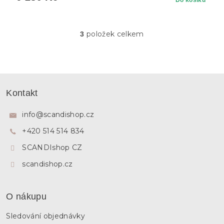
Do košíku
položek celkem
3
O
v
l
á
d
Z
a
á
c
Kontakt
p
í
p
a
info
@
scandishop.cz
r
t
v
+420 514 514 834
í
k
y
SCANDIshop CZ
v
ý
scandishop.cz
p
i
s
O nákupu
u
Sledování objednávky