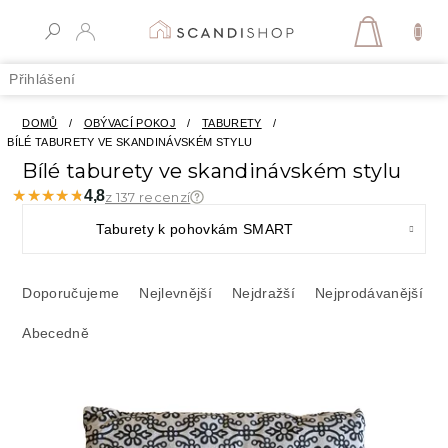
Přejít
na
NÁKUPN
obsah
KOŠÍK
Přihlášení
DOMŮ
/
OBÝVACÍ POKOJ
/
TABURETY
/
BÍLÉ TABURETY VE SKANDINÁVSKÉM STYLU
Bílé taburety ve skandinávském stylu
★★★★★
★★★★★
4,8
z 137 recenzí
Taburety k pohovkám SMART
Ř
a
Doporučujeme
Nejlevnější
Nejdražší
Nejprodávanější
z
Abecedně
e
n
í
V
p
ý
r
p