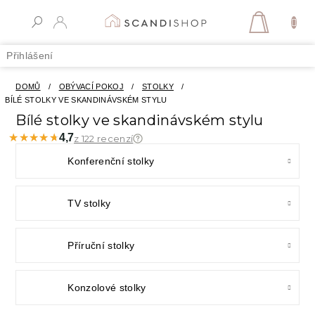
Přejít
na
NÁKUPN
obsah
KOŠÍK
Přihlášení
DOMŮ
/
OBÝVACÍ POKOJ
/
STOLKY
/
BÍLÉ STOLKY VE SKANDINÁVSKÉM STYLU
Bílé stolky ve skandinávském stylu
★★★★★
★★★★★
4,7
z 122 recenzí
Konferenční stolky
TV stolky
Příruční stolky
Konzolové stolky