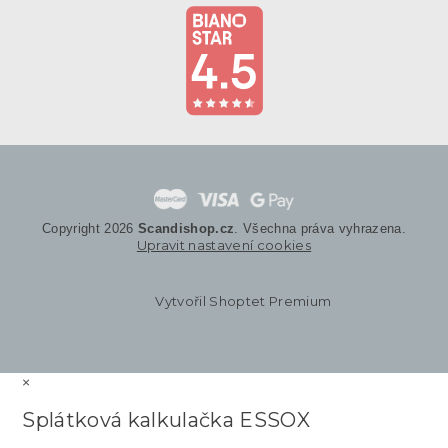
Copyright 2026
Scandishop.cz
. Všechna práva vyhrazena.
Upravit nastavení cookies
Vytvořil Shoptet Premium
×
Splátková kalkulačka ESSOX