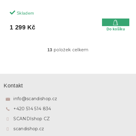
Skladem
1 299 Kč
Do košíku
položek celkem
13
O
v
l
á
d
Z
a
á
c
Kontakt
p
í
p
a
info
@
scandishop.cz
r
t
v
+420 514 514 834
í
k
y
SCANDIshop CZ
v
ý
scandishop.cz
p