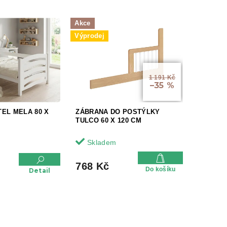
Akce
Výprodej
1 191 Kč
–35 %
EL MELA 80 X
ZÁBRANA DO POSTÝLKY
TULCO 60 X 120 CM
Skladem
768 Kč
Do košíku
Detail
O
v
l