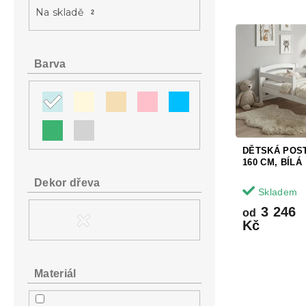
a
e
Na skladě
2
n
V
n
e
ý
í
l
p
p
Barva
i
r
s
o
p
d
r
u
o
k
d
t
DĚTSKÁ POST
u
ů
160 CM, BÍLÁ
k
Dekor dřeva
t
Skladem
ů
3 246
od
Kč
Materiál