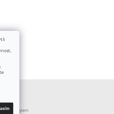
tli
a
nost,
a
te
v
e
3
asím
e SCANDI stylem