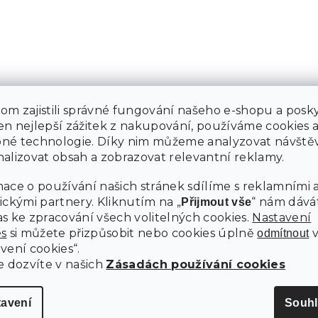
m zajistili správné fungování našeho e-shopu a posky
n nejlepší zážitek z nakupování, používáme cookies 
né technologie. Díky nim můžeme analyzovat návštěv
alizovat obsah a zobrazovat relevantní reklamy.
ace o používání našich stránek sdílíme s reklamními 
ickými partnery. Kliknutím na „
“ nám dává
Přijmout vše
s ke zpracování všech volitelných cookies.
Nastavení
es
si můžete přizpůsobit nebo cookies úplně
odmítnout
vení cookies“.
e dozvíte v našich
Zásadách používání cookies
O nákupu
Inspirujte s
Katalog 202
Sledování objednávky
tavení
Souhl
Inspirujte s
Možnosti dopravy