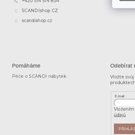
+420 514 514 834
SCANDIshop CZ
scandishop.cz
Pomáháme
Odebírat 
Péče o SCANDI nábytek
Vložte svů
produktech
E-mail
Vložením 
údajů
PŘIHLÁS