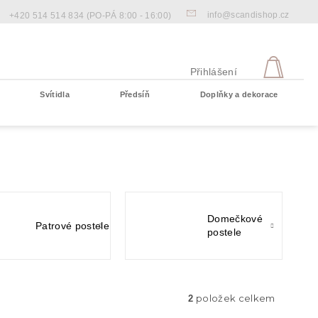
info@scandishop.cz
+420 514 514 834
(PO-PÁ 8:00 - 16:00)
NÁKU
KOŠÍ
Přihlášení
Svítidla
Předsíň
Doplňky a dekorace
Prázdný košík
Domečkové
Patrové postele
postele
položek celkem
2