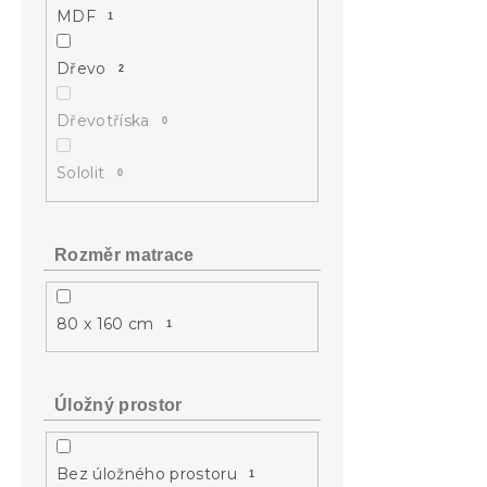
MDF
1
Dřevo
2
Dřevotříska
0
Sololit
0
Rozměr matrace
80 x 160 cm
1
Úložný prostor
Bez úložného prostoru
1