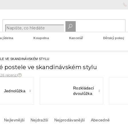
 jídelna
Koupelna
Kancelář
Dětský pokoj
ELE VE SKANDINÁVSKÉM STYLU
ké postele ve skandinávském stylu
 26 recenzí
Rozkládací
Jednolůžka
dvoulůžka
Nejlevnější
Nejdražší
Nejprodávanější
Abecedně