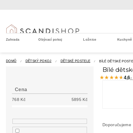
Přejít
na
obsah
Zahrada
Obývací pokoj
Ložnice
Kuchyně a
DOMŮ
DĚTSKÝ POKOJ
DĚTSKÉ POSTELE
BÍLÉ DĚTSKÉ POST
P
Bílé děts
o
★★★★★
★★★★★
4,6
z
s
t
Cena
r
768
Kč
5895
Kč
a
n
n
Ř
í
a
Doporučujeme
p
z