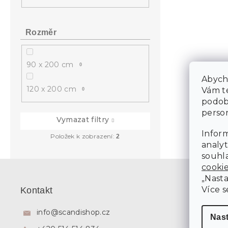
Rozměr
90 x 200 cm
0
Abycho
120 x 200 cm
Vám te
0
podob
person
Vymazat filtry
Inform
Položek k zobrazení:
2
analyt
souhla
Z
cooki
á
„Nasta
p
Více s
Kontakt
a
t
info
@
scandishop.cz
Nas
í