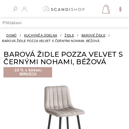
Přejít
na
NÁKUPN
obsah
KOŠÍK
Přihlášení
DOMŮ
/
KUCHYNĚ A JÍDELNA
/
ŽIDLE
/
BAROVÉ ŽIDLE
/
BAROVÁ ŽIDLE POZZA VELVET S ČERNÝMI NOHAMI, BÉŽOVÁ
BAROVÁ ŽIDLE POZZA VELVET S
ČERNÝMI NOHAMI, BÉŽOVÁ
-10 % s kódem:
MINUS10