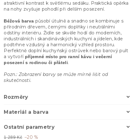
atraktivní kontrast k světlému sedáku. Praktická opěrka
na nohy zvyšuje pohodlí při delším posezení.
působí útulně a snadno se kombinuje s
Béžová barva
přírodním dřevem, černými doplňky i neutrálními
odstíny interiéru. Židle se skvěle hodí do moderních,
industriálních i skandinávských kuchyní a jídelen, kde
podtrhne vzdušný a harmonický vzhled prostoru.
Perfektně doplní kuchyňský ostrůvek nebo barový pult
a vytvoří
příjemné místo pro ranní kávu i večerní
.
posezení s rodinou či přáteli
Pozn.: Zobrazení barvy se může mírně lišit od
skutečnosti.
Rozměry
Materiál a barva
Ostatní parametry
–20 %
1 289 Kč