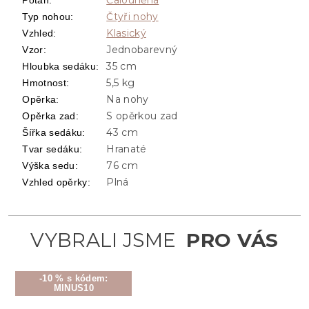
Čtyři nohy
Typ nohou
:
Klasický
Vzhled
:
Jednobarevný
Vzor
:
35 cm
Hloubka sedáku
:
5,5 kg
Hmotnost
:
Na nohy
Opěrka
:
S opěrkou zad
Opěrka zad
:
43 cm
Šířka sedáku
:
Hranaté
Tvar sedáku
:
76 cm
Výška sedu
:
Plná
Vzhled opěrky
:
-10 % s kódem:
MINUS10