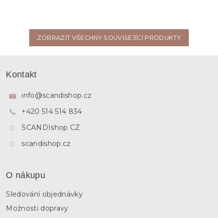
ZOBRAZIT VŠECHNY SOUVISEJÍCÍ PRODUKTY
Z
á
Kontakt
p
a
info
@
scandishop.cz
t
+420 514 514 834
í
SCANDIshop CZ
scandishop.cz
O nákupu
Sledování objednávky
Možnosti dopravy