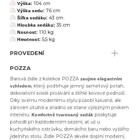
104 cm
Výška:
76 cm
Výška sedu:
43 cm
Šířka sedáku:
35 cm
Hloubka sedáku:
110 kg
Nosnost:
5,5 kg
Hmotnost:
PROVEDENÍ
POZZA
Barová židle z kolekce POZZA
zaujme elegantním
, který podtrhuje jemný sametový potah,
vzhledem
dekorativní svislé prošívání a štíhlé kovové podnoží.
Díky svému modernímu stylu působí luxusně, ale
zároveň útulně a snadno se stane výrazným prvkem
interiéru.
poskytuje
Komfortně tvarovaný sedák
pohodlí při každodenním sezení, ať už u
kuchyňského ostrůvku, domácího baru nebo vyššího
jídelního stolu. Židle POZZA skvěle doplní moderní,