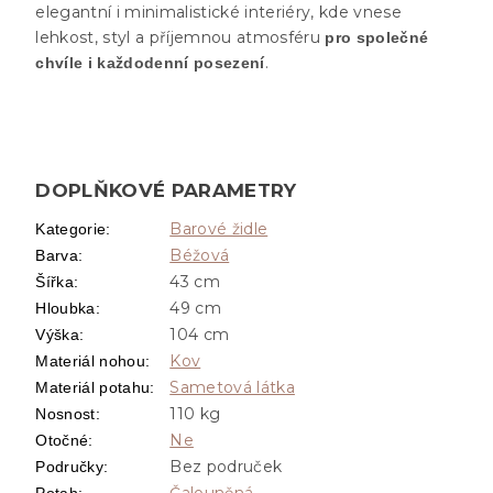
elegantní i minimalistické interiéry, kde vnese
lehkost, styl a příjemnou atmosféru
pro společné
.
chvíle i každodenní posezení
DOPLŇKOVÉ PARAMETRY
Barové židle
Kategorie
:
Béžová
Barva
:
43 cm
Šířka
:
49 cm
Hloubka
:
104 cm
Výška
:
Kov
Materiál nohou
:
Sametová látka
Materiál potahu
:
110 kg
Nosnost
:
Ne
Otočné
:
Bez područek
Područky
:
Čalouněná
Potah
: